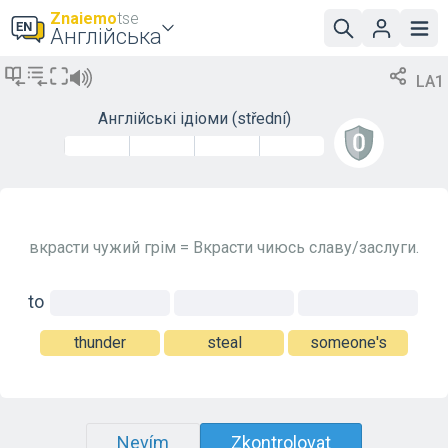
Znaiemo
tse
Англійська
LA1
Англійські ідіоми
(střední)
вкрасти чужий грім = Вкрасти чиюсь славу/заслуги.
to
thunder
steal
someone's
Nevím
Zkontrolovat