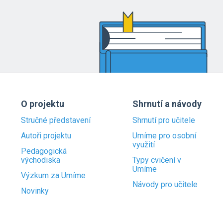
O projektu
Shrnutí a návody
Stručné představení
Shrnutí pro učitele
Autoři projektu
Umíme pro osobní
využití
Pedagogická
východiska
Typy cvičení v
Umíme
Výzkum za Umíme
Návody pro učitele
Novinky