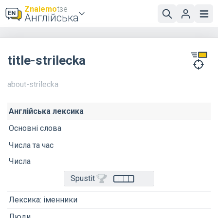
Znaiemo
tse
Англійська
title-strilecka
about-strilecka
Англійська лексика
Основні слова
Числа та час
Числа
Spustit
Лексика: іменники
Люди