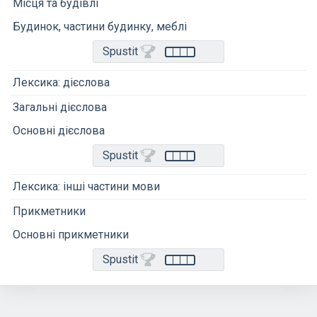
Місця та будівлі
Будинок, частини будинку, меблі
Spustit
Лексика: дієслова
Загальні дієслова
Основні дієслова
Spustit
Лексика: інші частини мови
Прикметники
Основні прикметники
Spustit