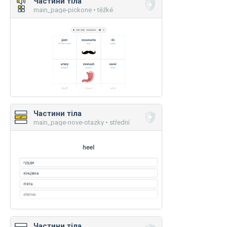
Частини тіла
main_page-pickone • těžké
Частини тіла
main_page-nove-otazky • střední
Частини тіла