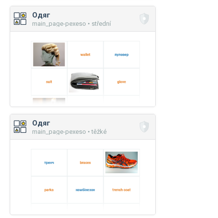
Одяг
main_page-pexeso • střední
Одяг
main_page-pexeso • těžké