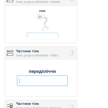
main_page-prekladatel • střední
Частини тіла
main_page-prekladatel • těžké
Частини тіла
main_page-doplnovani_slovicek