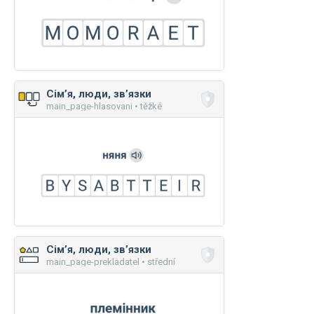
Сім’я, люди, зв’язки
main_page-hlasovani • těžké
Сім’я, люди, зв’язки
main_page-prekladatel • střední