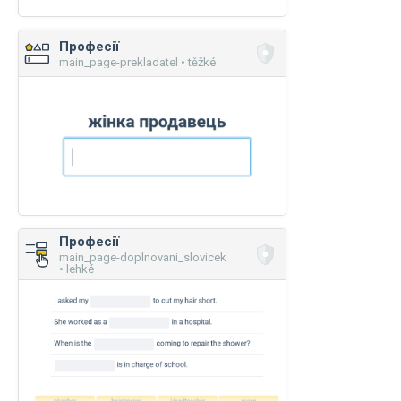
Професії
main_page-prekladatel • těžké
Професії
main_page-doplnovani_slovicek
• lehké