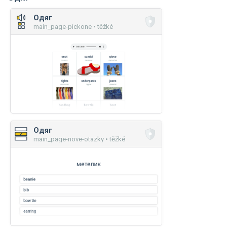
Одяг
main_page-pickone • těžké
Одяг
main_page-nove-otazky • těžké