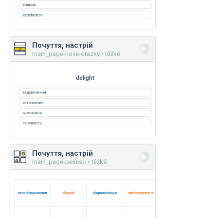
Почуття, настрій
main_page-nove-otazky • těžké
Почуття, настрій
main_page-pexeso • těžké