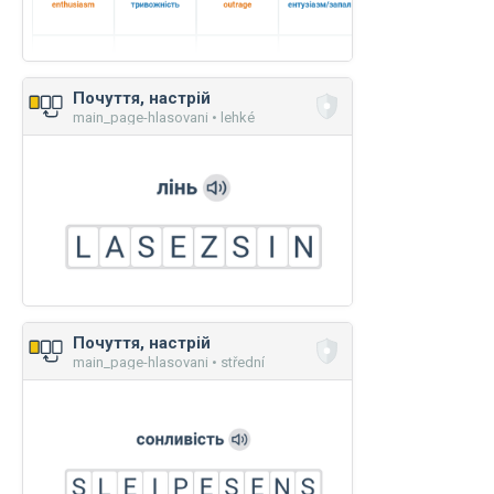
Почуття, настрій
main_page-hlasovani • lehké
Почуття, настрій
main_page-hlasovani • střední