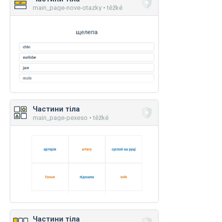
main_page-nove-otazky • těžké
Частини тіла
main_page-pexeso • těžké
Частини тіла