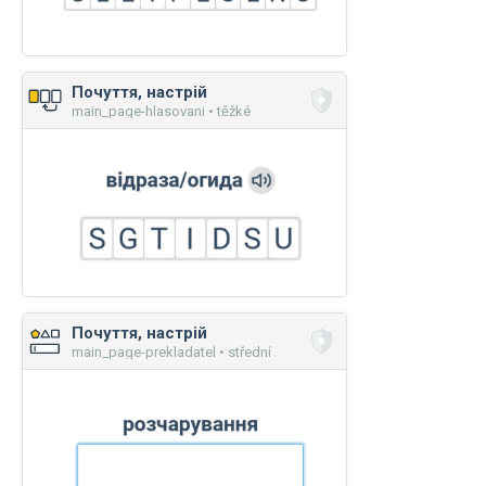
Почуття, настрій
main_page-hlasovani • těžké
Почуття, настрій
main_page-prekladatel • střední