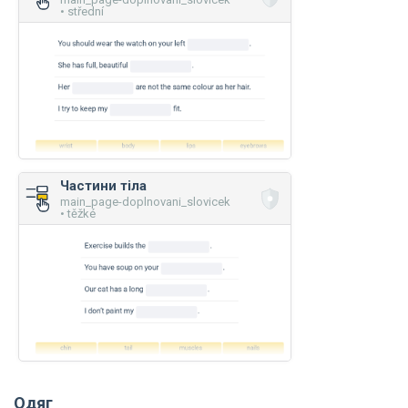
• střední
Частини тіла
main_page-doplnovani_slovicek
• těžké
Одяг