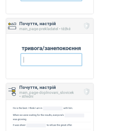
Почуття, настрій
main_page-prekladatel • těžké
Почуття, настрій
main_page-doplnovani_slovicek
• střední