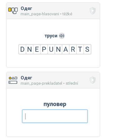
Одяг
main_page-hlasovani • těžké
Одяг
main_page-prekladatel • střední