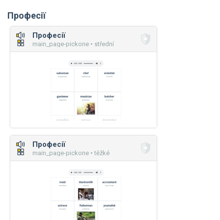
Професії
Професії
main_page-pickone • střední
Професії
main_page-pickone • těžké