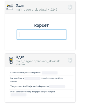
Одяг
main_page-prekladatel • těžké
Одяг
main_page-doplnovani_slovicek
• těžké