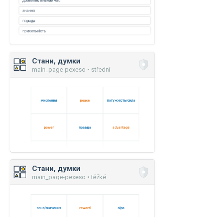
Стани, думки
main_page-pexeso • střední
Стани, думки
main_page-pexeso • těžké