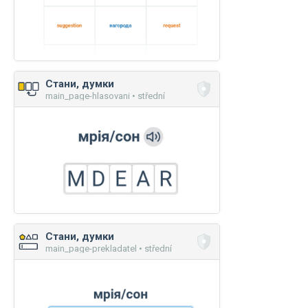
Стани, думки
main_page-hlasovani • střední
Стани, думки
main_page-prekladatel • střední