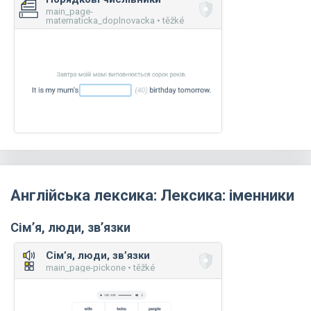
main_page-
matematicka_doplnovacka • těžké
Англійська лексика: Лексика: іменники
Сім’я, люди, зв’язки
Сім’я, люди, зв’язки
main_page-pickone • těžké