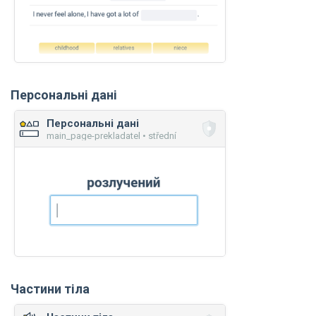
Персональні дані
Персональні дані
main_page-prekladatel • střední
Частини тіла