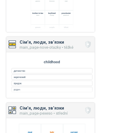
Сім’я, люди, зв’язки
main_page-nove-otazky • těžké
Сім’я, люди, зв’язки
main_page-pexeso • střední