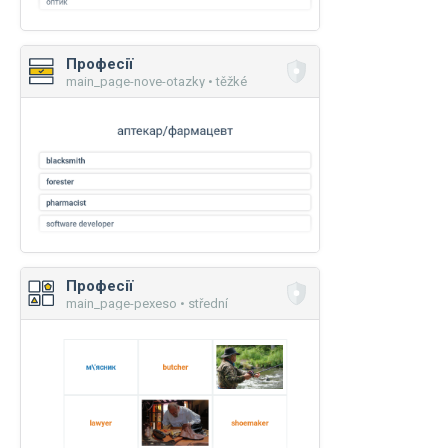
Професії
main_page-nove-otazky • těžké
Професії
main_page-pexeso • střední