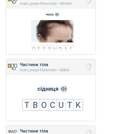
main_page-hlasovani • střední
Частини тіла
main_page-hlasovani • těžké
Частини тіла