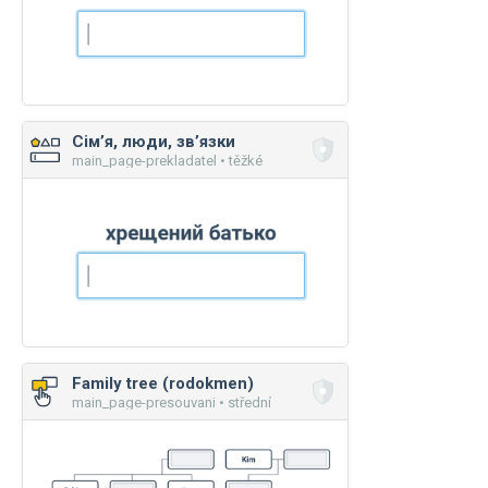
Сім’я, люди, зв’язки
main_page-prekladatel • těžké
Family tree (rodokmen)
main_page-presouvani • střední