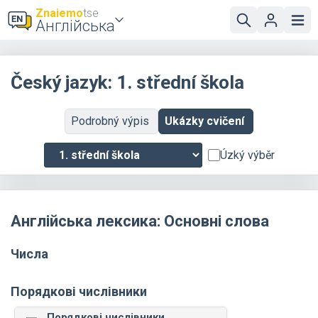
Znaiemo
tse
Англійська
Český jazyk: 1. střední škola
Podrobný výpis
Ukázky cvičení
Úzký výběr
Англійська лексика: Основні слова
Числа
Порядкові числівники
Порядкові числівники