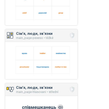
Сім’я, люди, зв’язки
main_page-pexeso • těžké
Сім’я, люди, зв’язки
main_page-hlasovani • střední