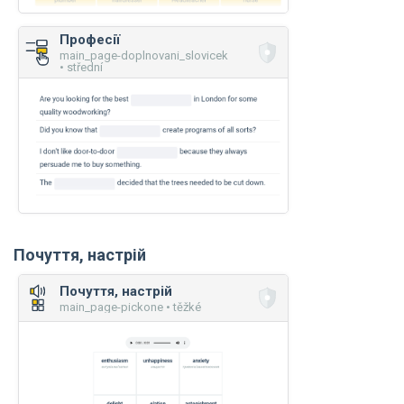
Професії
main_page-doplnovani_slovicek
• střední
Почуття, настрій
Почуття, настрій
main_page-pickone • těžké