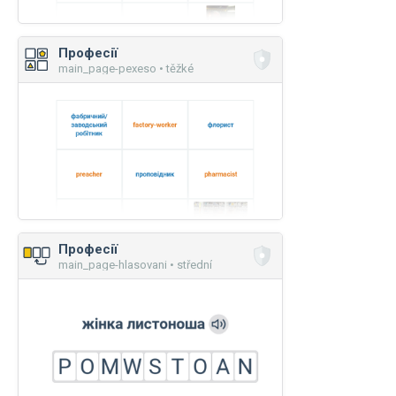
Професії
main_page-pexeso • těžké
Професії
main_page-hlasovani • střední