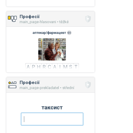
Професії
main_page-hlasovani • těžké
Професії
main_page-prekladatel • střední