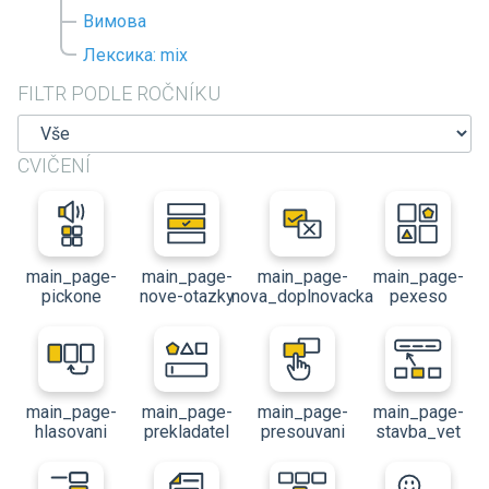
Вимова
Лексика: mix
FILTR PODLE ROČNÍKU
CVIČENÍ
main_page-
main_page-
main_page-
main_page-
pickone
nove-otazky
nova_doplnovacka
pexeso
main_page-
main_page-
main_page-
main_page-
hlasovani
prekladatel
presouvani
stavba_vet