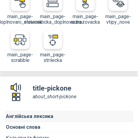
main_page-
main_page-
main_page-
main_page-
doplnovani_slovicek
matematicka_doplnovacka
rozrazovacka
vtipy_nove
main_page-
main_page-
scrabble
strilecka
title-pickone
about_short-pickone
Англійська лексика
Основні слова
Кольори та форми