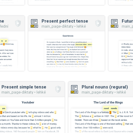
me
Present perfect tense
Futur
řední
main_page-diktaty • lehké
main_p
Present simple tense
Plural nouns (regural)
main_page-diktaty • lehké
main_page-diktaty • lehké