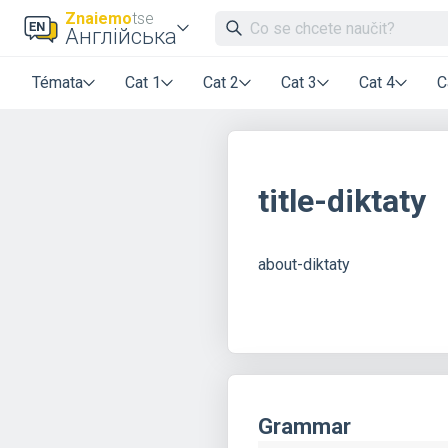
Znaiemo
tse
Англійська
Témata
Cat 1
Cat 2
Cat 3
Cat 4
C
title-diktaty
about-diktaty
Grammar