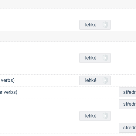
lehké
lehké
 verbs)
lehké
ar verbs)
středn
středn
lehké
středn