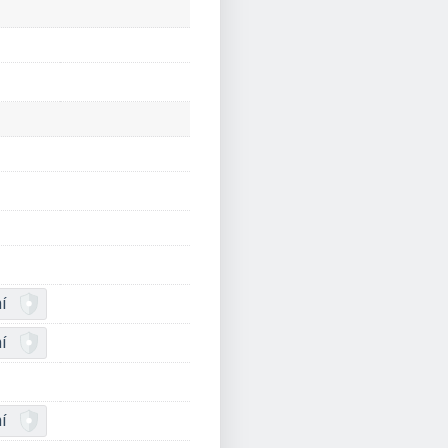
í
í
í