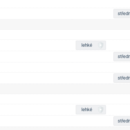
středn
lehké
středn
středn
lehké
středn