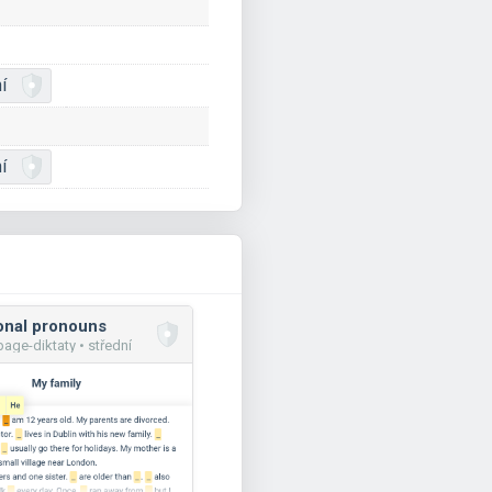
í
í
onal pronouns
age-diktaty • střední