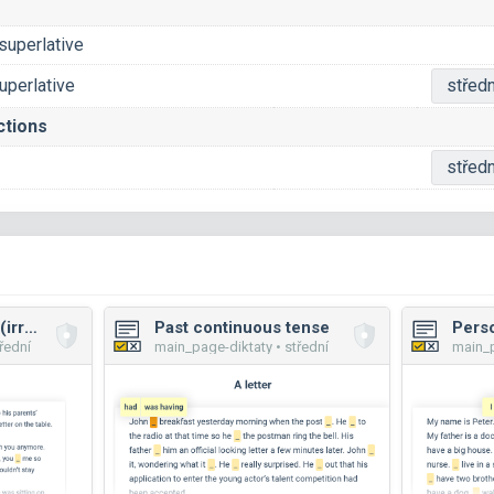
superlative
uperlative
středn
ctions
středn
Past simple tense (irregular verbs)
Past continuous tense
Pers
řední
main_page-diktaty • střední
main_p