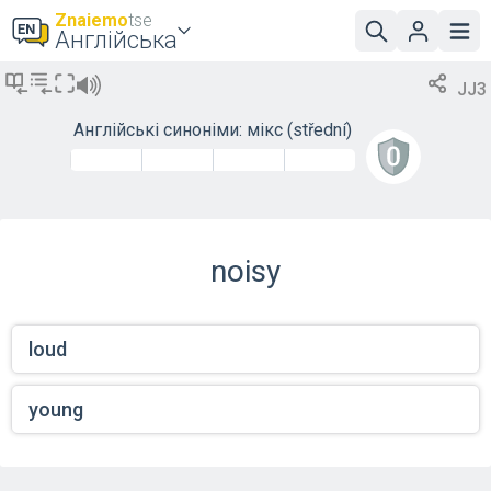
Znaiemo
tse
Англійська
JJ3
Англійські синоніми: мікс
(střední)
noisy
loud
young