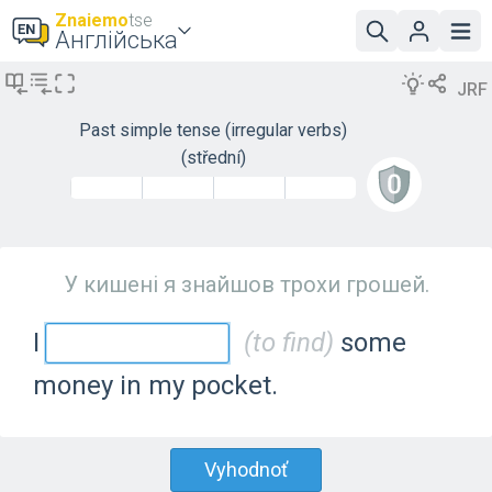
Znaiemo
tse
Англійська
JRF
Past simple tense (irregular verbs)
(střední)
У кишені я знайшов трохи грошей.
I
(to find)
some
money in my pocket.
Vyhodnoť