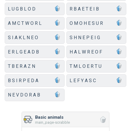
L U G B L O D
R B A E T E I B
A M C T W O R L
O M O H E S U R
S I A K L N E O
S H N E P E I G
E R L G E A D B
H A L W R E O F
T B E R A Z N
T M L O E R T U
B S I R P E D A
L E F Y A S C
N E V D O R A B
Basic animals
main_page-scrabble