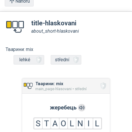
Nahoru
title-hlaskovani
about_short-hlaskovani
Тварини: mix
lehké
střední
Тварини: mix
main_page-hlasovani • střední