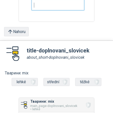
Nahoru
title-doplnovani_slovicek
about_short-doplnovani_slovicek
Тварини: mix
lehké
střední
těžké
Тварини: mix
main_page-doplnovani_slovicek
• lehké