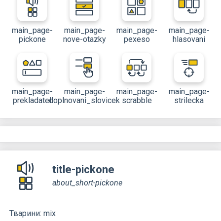
main_page-
main_page-
main_page-
main_page-
pickone
nove-otazky
pexeso
hlasovani
main_page-
main_page-
main_page-
main_page-
prekladatel
doplnovani_slovicek
scrabble
strilecka
title-pickone
about_short-pickone
Тварини: mix