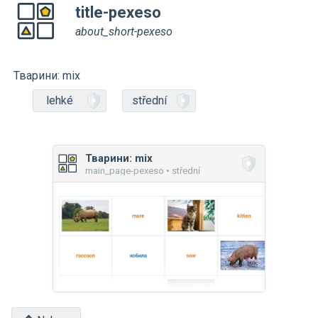
title-pexeso
about_short-pexeso
Тварини: mix
lehké
střední
Тварини: mix
main_page-pexeso • střední