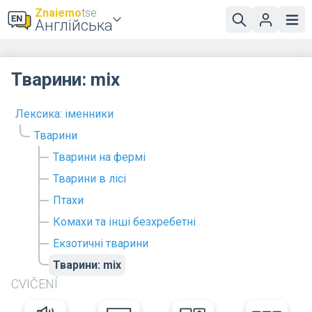
Znaiemo
tse
Англійська
Тварини: mix
Лексика: іменники
Тварини
Тварини на фермі
Тварини в лісі
Птахи
Комахи та інші безхребетні
Екзотичні тварини
Тварини: mix
CVIČENÍ