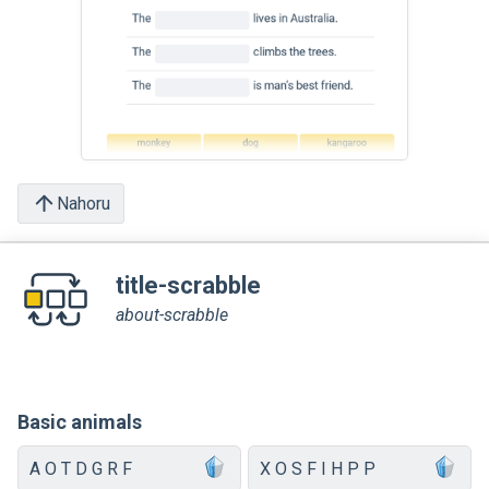
Nahoru
title-scrabble
about-scrabble
Basic animals
A O T D G R F
X O S F I H P P