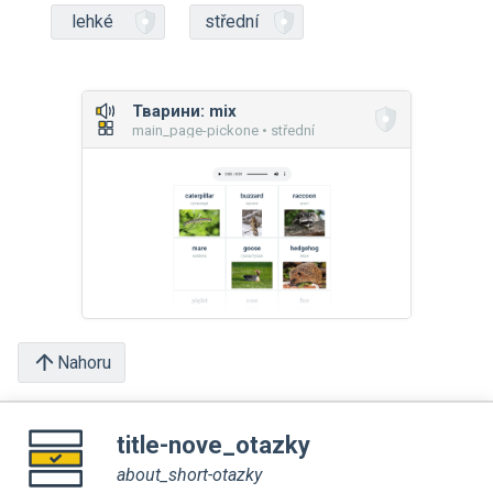
lehké
střední
Тварини: mix
main_page-pickone • střední
Nahoru
title-nove_otazky
about_short-otazky