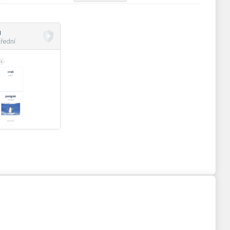
и
řední