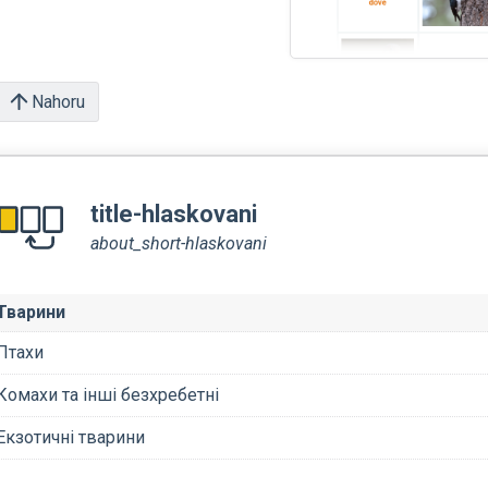
Nahoru
title-hlaskovani
about_short-hlaskovani
Тварини
Птахи
Комахи та інші безхребетні
Екзотичні тварини