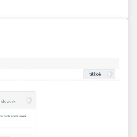
těžké
slovicek