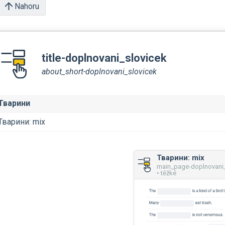
Nahoru
title-doplnovani_slovicek
about_short-doplnovani_slovicek
Тварини
Тварини: mix
Тварини: mix
main_page-doplnovani_
• těžké