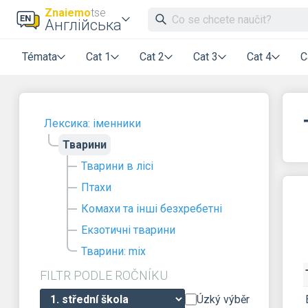
Znaiemo
tse
Англійська
Témata
Cat 1
Cat 2
Cat 3
Cat 4
C
Лексика: іменники
Тварини
Тварини в лісі
Птахи
Комахи та інші безхребетні
Екзотичні тварини
Тварини: mix
FILTR PODLE ROČNÍKU
Úzký výběr