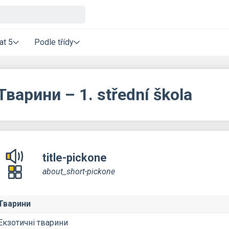
at 5
Podle třídy
Тварини – 1. střední škola
title-pickone
about_short-pickone
Тварини
Екзотичні тварини