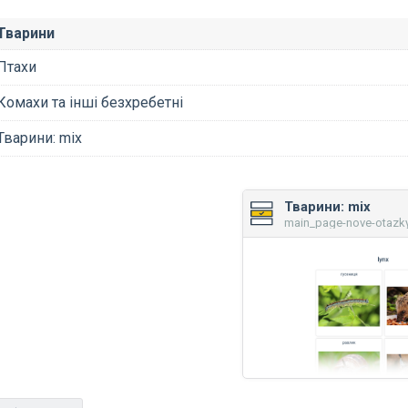
Тварини
Птахи
Комахи та інші безхребетні
Тварини: mix
Тварини: mix
main_page-nove-otazky 