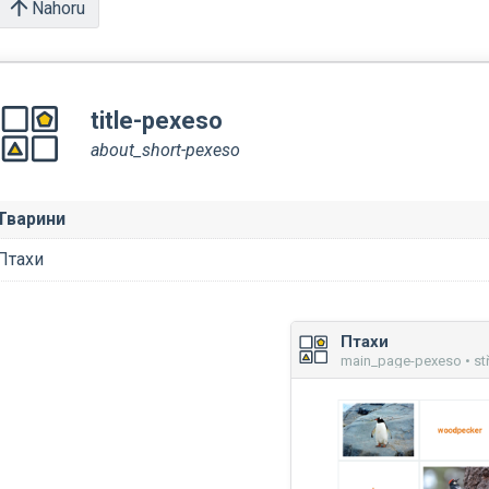
Nahoru
title-pexeso
about_short-pexeso
Тварини
Птахи
Птахи
main_page-pexeso • st