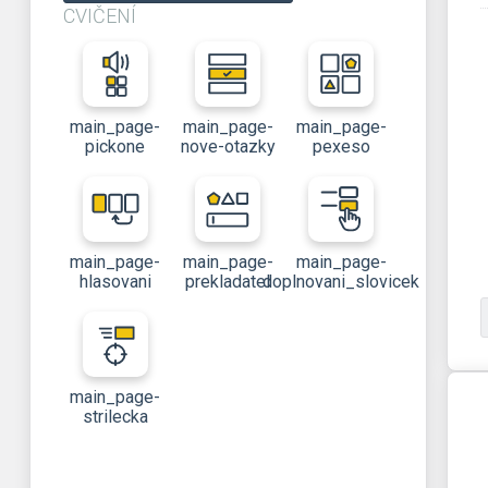
CVIČENÍ
main_page-
main_page-
main_page-
pickone
nove-otazky
pexeso
main_page-
main_page-
main_page-
hlasovani
prekladatel
doplnovani_slovicek
main_page-
strilecka