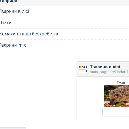
Тварини
Тварини в лісі
Птахи
Комахи та інші безхребетні
Тварини: mix
Тварини в лісі
main_page-prekladatel 