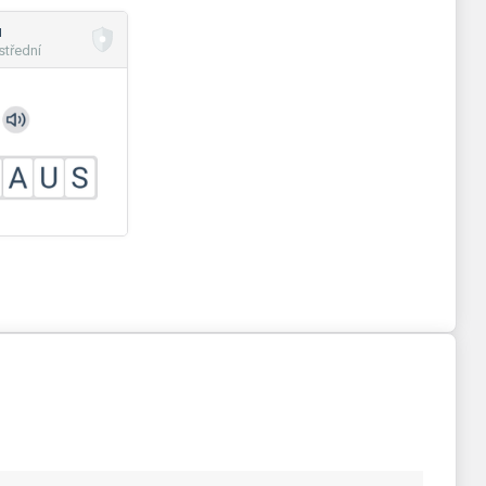
и
střední