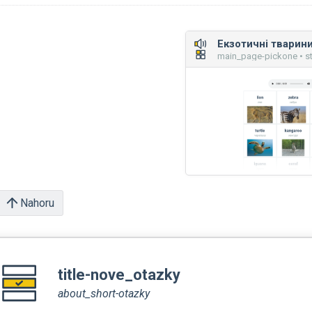
Екзотичні тварин
main_page-pickone • st
Nahoru
title-nove_otazky
about_short-otazky