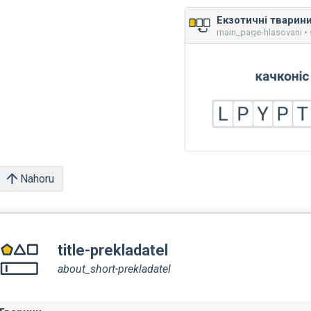
Екзотичні тварин
main_page-hlasovani • 
Nahoru
title-prekladatel
about_short-prekladatel