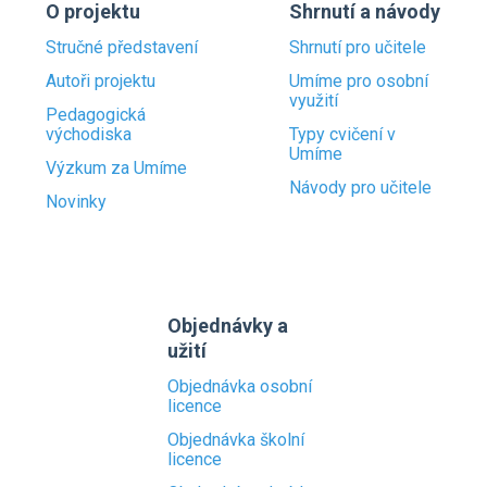
O projektu
Shrnutí a návody
Stručné představení
Shrnutí pro učitele
Autoři projektu
Umíme pro osobní
využití
Pedagogická
východiska
Typy cvičení v
Umíme
Výzkum za Umíme
Návody pro učitele
Novinky
Objednávky a
užití
Objednávka osobní
licence
Objednávka školní
licence