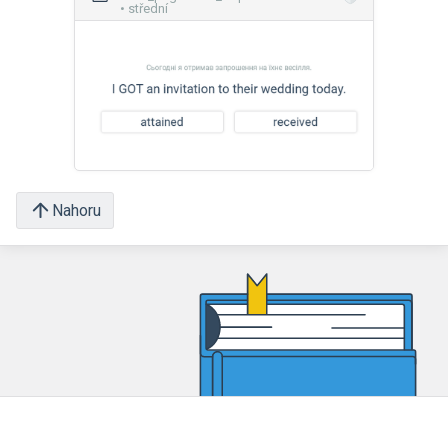
• střední
Nahoru