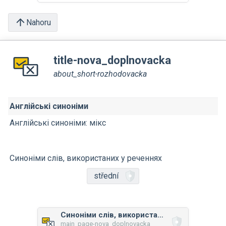
Nahoru
title-nova_doplnovacka
about_short-rozhodovacka
Англійські синоніми
Англійські синоніми: мікс
Синоніми слів, використаних у реченнях
střední
Синоніми слів, використаних у реченнях
main_page-nova_doplnovacka