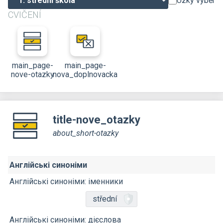
Úzký výběr
CVIČENÍ
main_page-
main_page-
nove-otazky
nova_doplnovacka
title-nove_otazky
about_short-otazky
Англійські синоніми
Англійські синоніми: іменники
střední
Англійські синоніми: дієслова