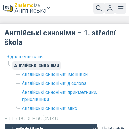
Znaiemo
tse
Англійська
Англійські синоніми – 1. střední
škola
Відношення слів
Англійські синоніми
Англійські синоніми: іменники
Англійські синоніми: дієслова
Англійські синоніми: прикметники,
прислівники
Англійські синоніми: мікс
FILTR PODLE ROČNÍKU