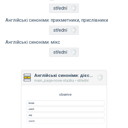
střední
Англійські синоніми: прикметники, прислівники
střední
Англійські синоніми: мікс
střední
Англійські синоніми: дієслова
main_page-nove-otazky • střední