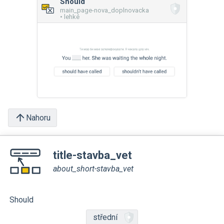
Should
main_page-nova_doplnovacka
• lehké
Nahoru
title-stavba_vet
about_short-stavba_vet
Should
střední