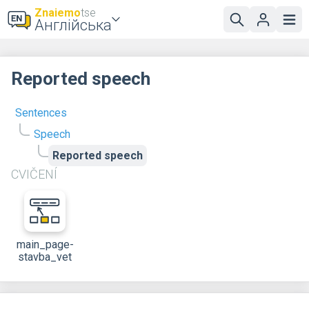
Znaiemo
tse
Англійська
Reported speech
Sentences
Speech
Reported speech
CVIČENÍ
main_page-
stavba_vet