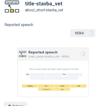
title-stavba_vet
about_short-stavba_vet
Reported speech
těžké
Reported speech
main_page-stavba_vet • těžké