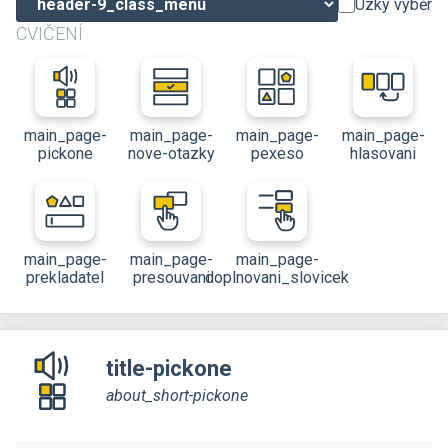
Úzký výběr
CVIČENÍ
main_page-
main_page-
main_page-
main_page-
pickone
nove-otazky
pexeso
hlasovani
main_page-
main_page-
main_page-
prekladatel
presouvani
doplnovani_slovicek
title-pickone
about_short-pickone