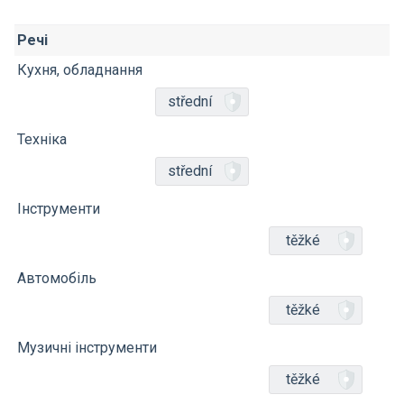
Речі
Кухня, обладнання
střední
Техніка
střední
Інструменти
těžké
Автомобіль
těžké
Музичні інструменти
těžké