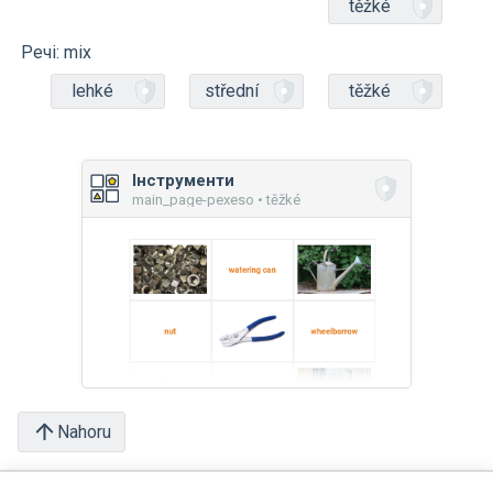
těžké
Речі: mix
lehké
střední
těžké
Інструменти
main_page-pexeso • těžké
Nahoru