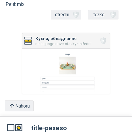
Речі: mix
střední
těžké
Кухня, обладнання
main_page-nove-otazky • střední
Nahoru
title-pexeso