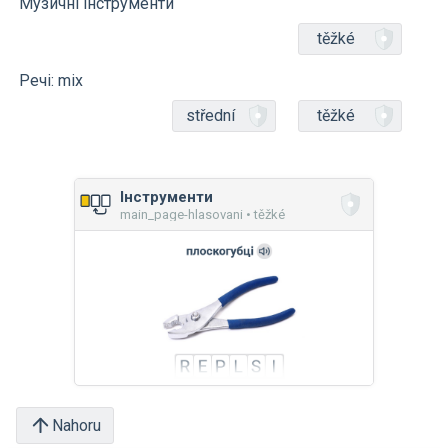
Музичні інструменти
těžké
Речі: mix
střední
těžké
Інструменти
main_page-hlasovani • těžké
Nahoru