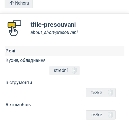
Nahoru
title-presouvani
about_short-presouvani
Речі
Кухня, обладнання
střední
Інструменти
těžké
Автомобіль
těžké