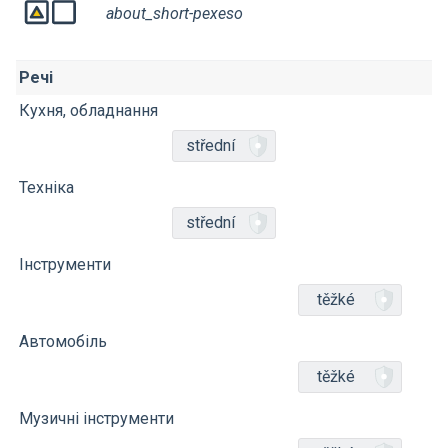
about_short-pexeso
Речі
Кухня, обладнання
střední
Техніка
střední
Інструменти
těžké
Автомобіль
těžké
Музичні інструменти