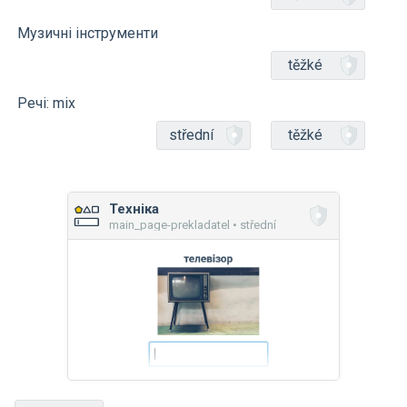
Музичні інструменти
těžké
Речі: mix
střední
těžké
Техніка
main_page-prekladatel • střední