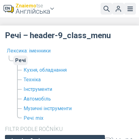
Znaiemo
tse
Англійська
Речі – header-9_class_menu
Лексика: іменники
Речі
Кухня, обладнання
Техніка
Інструменти
Автомобіль
Музичні інструменти
Речі: mix
FILTR PODLE ROČNÍKU