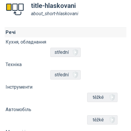
title-hlaskovani
about_short-hlaskovani
Речі
Кухня, обладнання
střední
Техніка
střední
Інструменти
těžké
Автомобіль
těžké