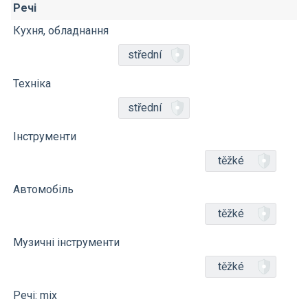
Речі
Кухня, обладнання
střední
Техніка
střední
Інструменти
těžké
Автомобіль
těžké
Музичні інструменти
těžké
Речі: mix