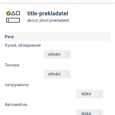
title-prekladatel
about_short-prekladatel
Речі
Кухня, обладнання
střední
Техніка
střední
Інструменти
těžké
Автомобіль
těžké