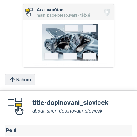
Автомобіль
main_page-presouvani • těžké
Nahoru
title-doplnovani_slovicek
about_short-doplnovani_slovicek
Речі