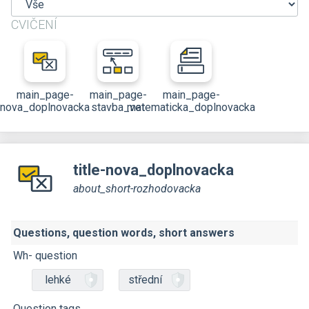
CVIČENÍ
main_page-
main_page-
main_page-
nova_doplnovacka
stavba_vet
matematicka_doplnovacka
title-nova_doplnovacka
about_short-rozhodovacka
Questions, question words, short answers
Wh- question
lehké
střední
Question tags