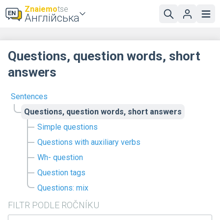
Znaiemo
tse
Англійська
Questions, question words, short
answers
Sentences
Questions, question words, short answers
Simple questions
Questions with auxiliary verbs
Wh- question
Question tags
Questions: mix
FILTR PODLE ROČNÍKU