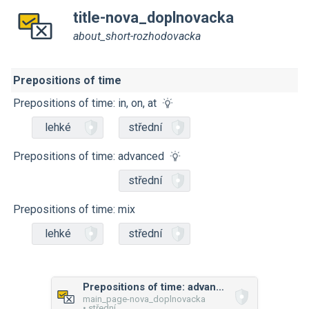
title-nova_doplnovacka
about_short-rozhodovacka
Prepositions of time
Prepositions of time: in, on, at
lehké
střední
Prepositions of time: advanced
střední
Prepositions of time: mix
lehké
střední
Prepositions of time: advanced
main_page-nova_doplnovacka
• střední