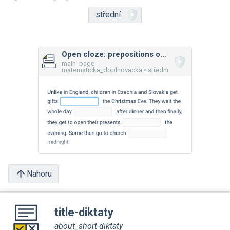
střední
Open cloze: prepositions of time
main_page-
matematicka_doplnovacka • střední
Nahoru
title-diktaty
about_short-diktaty