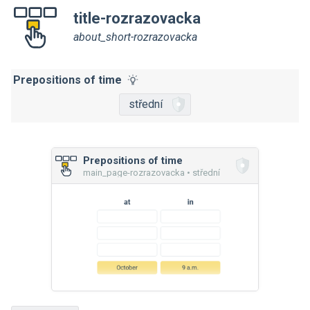
title-rozrazovacka
about_short-rozrazovacka
Prepositions of time
střední
Prepositions of time
main_page-rozrazovacka • střední