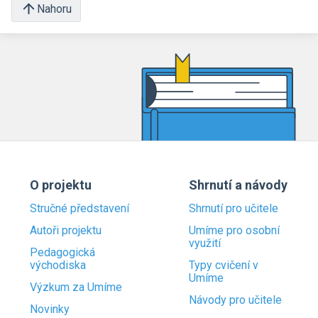
Nahoru
O projektu
Shrnutí a návody
Stručné představení
Shrnutí pro učitele
Autoři projektu
Umíme pro osobní
využití
Pedagogická
východiska
Typy cvičení v
Umíme
Výzkum za Umíme
Návody pro učitele
Novinky