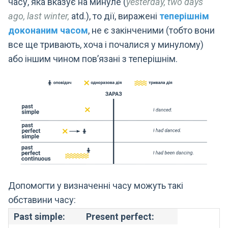
часу, яка вказує на минуле (
yesterday, two days
ago, last winter,
atd.), то дії, виражені
теперішнім
доконаним часом
, не є закінченими (тобто вони
все ще тривають, хоча і почалися у минулому)
або іншим чином пов’язані з теперішнім.
Допомогти у визначенні часу можуть такі
обставини часу:
Past simple:
Present perfect: