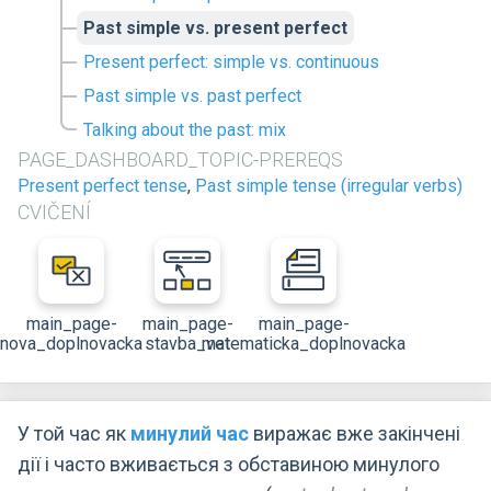
Past simple vs. present perfect
Present perfect: simple vs. continuous
Past simple vs. past perfect
Talking about the past: mix
PAGE_DASHBOARD_TOPIC-PREREQS
Present perfect tense
,
Past simple tense (irregular verbs)
CVIČENÍ
main_page-
main_page-
main_page-
nova_doplnovacka
stavba_vet
matematicka_doplnovacka
У той час як
минулий час
виражає вже закінчені
дії і часто вживається з обставиною минулого