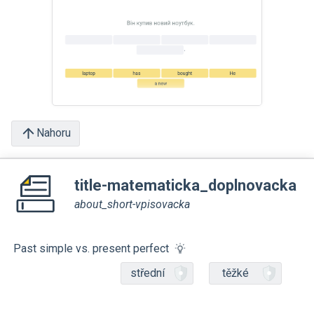
Nahoru
title-matematicka_doplnovacka
about_short-vpisovacka
Past simple vs. present perfect
střední
těžké