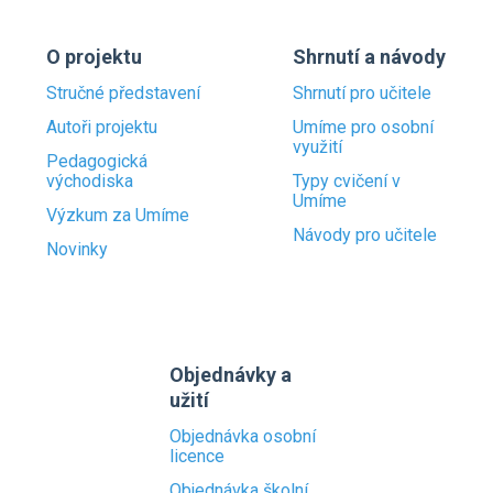
O projektu
Shrnutí a návody
Stručné představení
Shrnutí pro učitele
Autoři projektu
Umíme pro osobní
využití
Pedagogická
východiska
Typy cvičení v
Umíme
Výzkum za Umíme
Návody pro učitele
Novinky
Objednávky a
užití
Objednávka osobní
licence
Objednávka školní