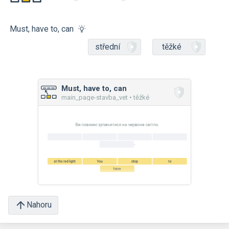
Must, have to, can
střední
těžké
Must, have to, can
main_page-stavba_vet • těžké
Nahoru