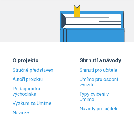
O projektu
Shrnutí a návody
Stručné představení
Shrnutí pro učitele
Autoři projektu
Umíme pro osobní
využití
Pedagogická
východiska
Typy cvičení v
Umíme
Výzkum za Umíme
Návody pro učitele
Novinky