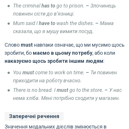
The criminal
has to
go to prison.
–
Злочинець
повинен сісти до в’язниці.
Mum said I
have to
wash the dishes.
–
Мама
сказала, що я мушу вимити посуд.
Слово
must
навпаки означає, що ми мусимо щось
зробити, бо
маємо в цьому потребу
, або коли
наказуємо щось зробити іншим людям
:
You
must
come to work on time.
–
Ти повинен
приходити на роботу вчасно.
There is no bread. I
must
go to the store.
–
У нас
нема хліба. Мені потрібно сходити у магазин.
Заперечні речення
Значення модальних дієслів змінюється в