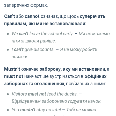
заперечних формах.
Can’t
або
cannot
означає, що щось
суперечить
правилам, які ми не встановлювали
:
We
can’t
leave the school early.
–
Ми не можемо
піти зі школи раніше.
I
can’t
give discounts.
–
Я не можу робити
знижки.
Mustn’t
означає
заборону, яку ми встановили
, а
must not
найчастіше зустрічається в
офіційних
заборонах
та
оголошеннях
, пов’язаних з ними:
Visitors
must not
feed the ducks.
–
Відвідувачам заборонено годувати качок.
You
mustn’t
stay up late!
–
Тобі не можна