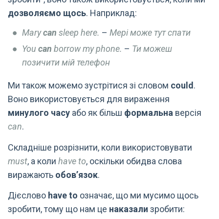
дозволяємо щось
. Наприклад:
Mary
can
sleep here.
–
Мері може тут спати
You
can
borrow my phone.
–
Ти можеш
позичити мій телефон
Ми також можемо зустрітися зі словом
could
.
Воно використовується для вираження
минулого часу
або як більш
формальна
версія
can
.
Складніше розрізнити, коли використовувати
must
, а коли
have to
, оскільки обидва слова
виражають
обов’язок
.
Дієслово
have to
означає, що ми мусимо щось
зробити, тому що нам це
наказали
зробити: