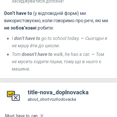
засиджуватися допізна!
Don’t have to
(у відповідній формі) ми
використовуємо, коли говоримо про речі, які ми
не зобов’язані
робити:
I
don’t have to
go to school today.
–
Сьогодні я
не мушу йти до школи.
Tom
doesn’t have to
walk, he has a car.
–
Том
не мусить ходити пішки, тому що в нього є
машина.
title-nova_doplnovacka
about_short-rozhodovacka
Must, have to, can