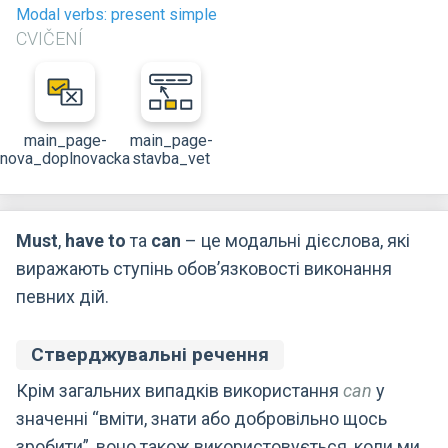
Modal verbs: present simple
CVIČENÍ
main_page-
main_page-
nova_doplnovacka
stavba_vet
Must
,
have to
та
can
– це модальні дієслова, які
виражають ступінь обов’язковості виконання
певних дій.
Стверджувальні речення
Крім загальних випадків використання
can
у
значенні “вміти, знати або добровільно щось
зробити”, воно також використовується, коли ми