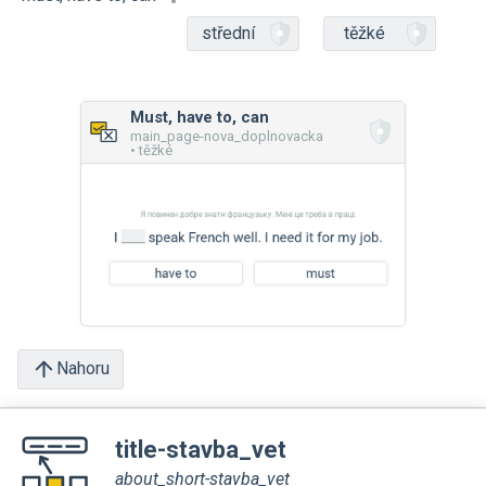
střední
těžké
Must, have to, can
main_page-nova_doplnovacka
• těžké
Nahoru
title-stavba_vet
about_short-stavba_vet