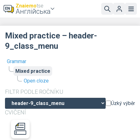
Znaiemo
tse
Англійська
Mixed practice – header-
9_class_menu
Grammar
Mixed practice
Open cloze
FILTR PODLE ROČNÍKU
Úzký výběr
CVIČENÍ