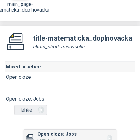
main_page-
ematicka_doplnovacka
title-matematicka_doplnovacka
about_short-vpisovacka
Mixed practice
Open cloze
Open cloze: Jobs
lehké
Open cloze: Jobs
main_page-