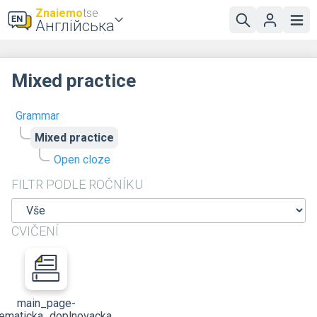
Znaiemo
tse
Англійська
Mixed practice
Grammar
Mixed practice
Open cloze
FILTR PODLE ROČNÍKU
CVIČENÍ
main_page-
ematicka_doplnovacka