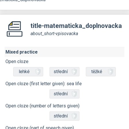
title-matematicka_doplnovacka
about_short-vpisovacka
Mixed practice
Open cloze
lehké
střední
těžké
Open cloze (first letter given): sea life
střední
Open cloze (number of letters given)
střední
Open cloze (part of speech given)