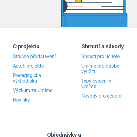
O projektu
Shrnutí a návody
Stručné představení
Shrnutí pro učitele
Autoři projektu
Umíme pro osobní
využití
Pedagogická
východiska
Typy cvičení v
Umíme
Výzkum za Umíme
Návody pro učitele
Novinky
Objednávky a