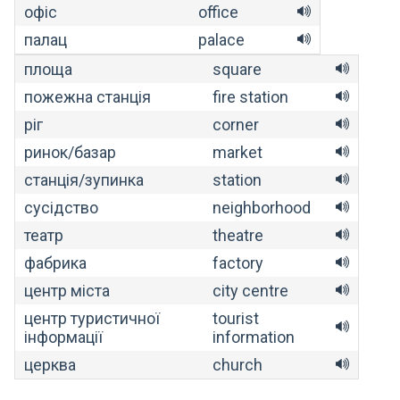
офіс
office
палац
palace
площа
square
пожежна станція
fire station
ріг
corner
ринок/базар
market
станція/зупинка
station
сусідство
neighborhood
театр
theatre
фабрика
factory
центр міста
city centre
центр туристичної
tourist
інформації
information
церква
church