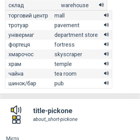
склад
warehouse
торговий центр
mall
тротуар
pavement
універмаг
department store
фортеця
fortress
хмарочос
skyscraper
храм
temple
чайна
tea room
шинок/бар
pub
title-pickone
about_short-pickone
Місто