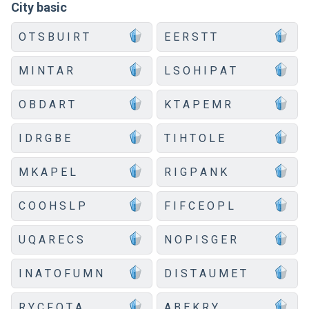
City basic
O T S B U I R T
E E R S T T
M I N T A R
L S O H I P A T
O B D A R T
K T A P E M R
I D R G B E
T I H T O L E
M K A P E L
R I G P A N K
C O O H S L P
F I F C E O P L
U Q A R E C S
N O P I S G E R
I N A T O F U M N
D I S T A U M E T
R Y C F O T A
A B E K R Y