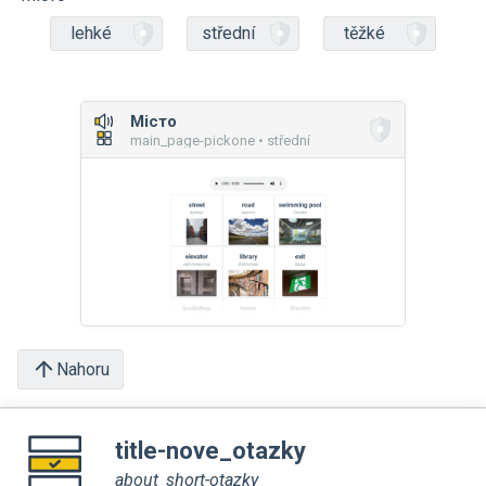
lehké
střední
těžké
Місто
main_page-pickone • střední
Nahoru
title-nove_otazky
about_short-otazky