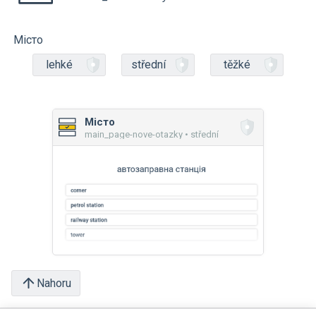
Місто
lehké
střední
těžké
Місто
main_page-nove-otazky • střední
Nahoru