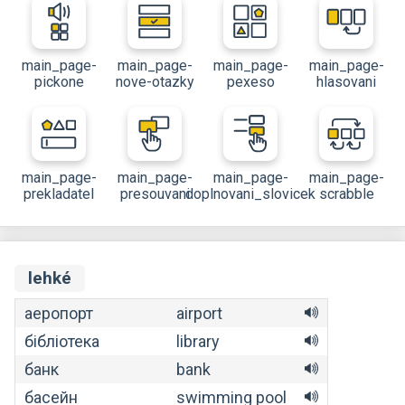
main_page-
main_page-
main_page-
main_page-
pickone
nove-otazky
pexeso
hlasovani
main_page-
main_page-
main_page-
main_page-
prekladatel
presouvani
doplnovani_slovicek
scrabble
lehké
аеропорт
airport
бібліотека
library
банк
bank
басейн
swimming pool