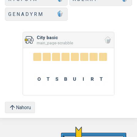
G E N A D Y R M
City basic
main_page-scrabble
Nahoru