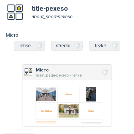
title-pexeso
about_short-pexeso
Місто
lehké
střední
těžké
Місто
main_page-pexeso • lehké