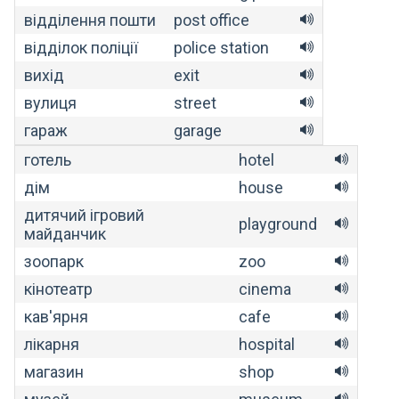
відділення пошти
post office
відділок поліції
police station
вихід
exit
вулиця
street
гараж
garage
готель
hotel
дім
house
дитячий ігровий
playground
майданчик
зоопарк
zoo
кінотеатр
cinema
кав'ярня
cafe
лікарня
hospital
магазин
shop