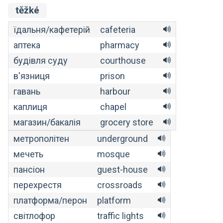
těžké
їдальня/кафетерій
cafeteria
аптека
pharmacy
будівля суду
courthouse
в'язниця
prison
гавань
harbour
каплиця
chapel
магазин/бакалія
grocery store
метрополітен
underground
мечеть
mosque
пансіон
guest-house
перехрестя
crossroads
платформа/перон
platform
світлофор
traffic lights