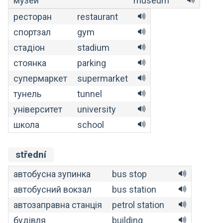
музей
museum
ресторан
restaurant
спортзал
gym
стадіон
stadium
стоянка
parking
супермаркет
supermarket
тунель
tunnel
університет
university
школа
school
střední
автобусна зупинка
bus stop
автобусний вокзал
bus station
автозаправна станція
petrol station
будівля
building