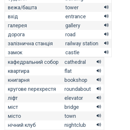
вежа/башта
tower
вхід
entrance
галерея
gallery
дорога
road
залізнична станція
railway station
замок
castle
кафедральний собор
cathedral
квартира
flat
книгарня
bookshop
кругове перехрестя
roundabout
ліфт
elevator
міст
bridge
місто
town
нічний клуб
nightclub