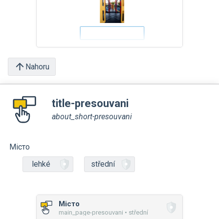
Nahoru
title-presouvani
about_short-presouvani
Місто
lehké
střední
Місто
main_page-presouvani • střední