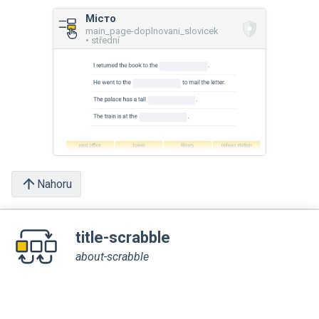
Місто
main_page-doplnovani_slovicek
• střední
Nahoru
title-scrabble
about-scrabble