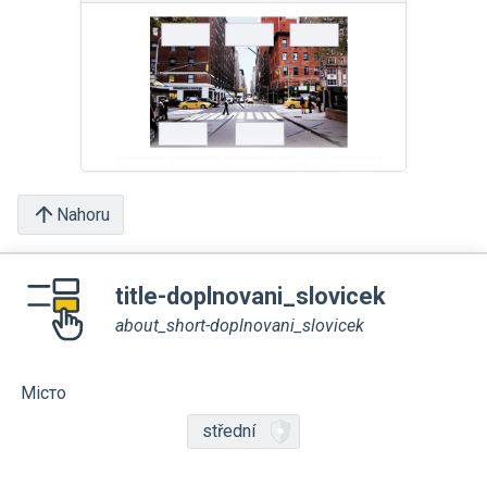
Nahoru
title-doplnovani_slovicek
about_short-doplnovani_slovicek
Місто
střední