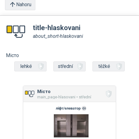
Nahoru
title-hlaskovani
about_short-hlaskovani
Місто
lehké
střední
těžké
Місто
main_page-hlasovani • střední