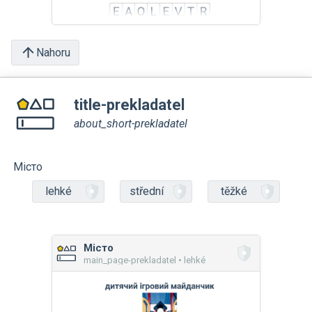
Nahoru
title-prekladatel
about_short-prekladatel
Місто
lehké
střední
těžké
Місто
main_page-prekladatel • lehké