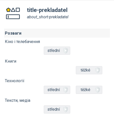
title-prekladatel
about_short-prekladatel
Розваги
Кіно і телебачення
střední
Книги
těžké
Технології
střední
těžké
Тексти, медіа
střední