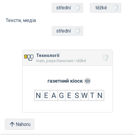
střední
těžké
Тексти, медіа
střední
Технології
main_page-hlasovani • těžké
Nahoru