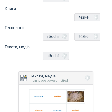
Книги
těžké
Технології
střední
těžké
Тексти, медіа
střední
Тексти, медіа
main_page-pexeso • střední