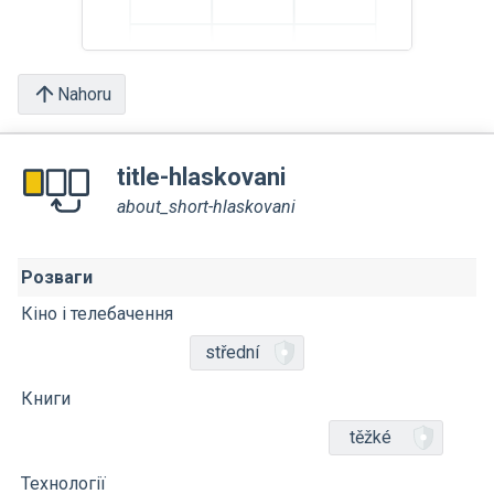
Nahoru
title-hlaskovani
about_short-hlaskovani
Розваги
Кіно і телебачення
střední
Книги
těžké
Технології