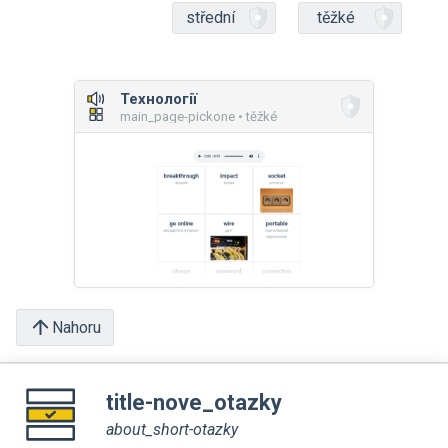
střední
těžké
Технології
main_page-pickone • těžké
Nahoru
title-nove_otazky
about_short-otazky