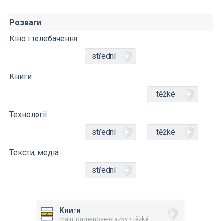
Розваги
Кіно і телебачення
střední
Книги
těžké
Технології
střední
těžké
Тексти, медіа
střední
Книги
main_page-nove-otazky • těžké