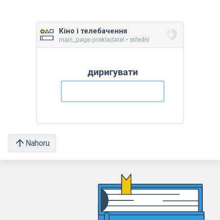
Кіно і телебачення
main_page-prekladatel • střední
Nahoru