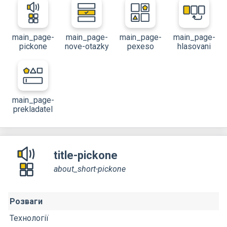
main_page-
main_page-
main_page-
main_page-
pickone
nove-otazky
pexeso
hlasovani
main_page-
prekladatel
title-pickone
about_short-pickone
Розваги
Технології