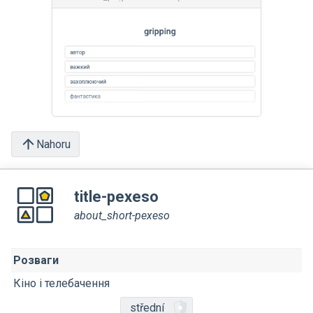
Nahoru
title-pexeso
about_short-pexeso
Розваги
Кіно і телебачення
střední