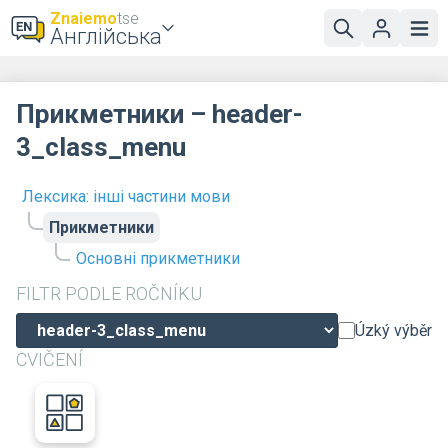
Znaiemo
tse
Англійська
Прикметники – header-
3_class_menu
Лексика: інші частини мови
Прикметники
Основні прикметники
FILTR PODLE ROČNÍKU
Úzký výběr
CVIČENÍ