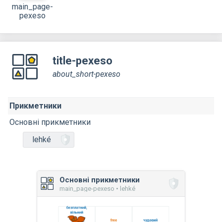
main_page-
pexeso
title-pexeso
about_short-pexeso
Прикметники
Основні прикметники
lehké
Основні прикметники
main_page-pexeso • lehké