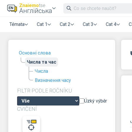
Znaiemo
tse
Англійська
Témata
Cat 1
Cat 2
Cat 3
Cat 4
C
Основні слова
Числа та час
Числа
Визначення часу
FILTR PODLE ROČNÍKU
Úzký výběr
CVIČENÍ