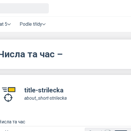
at 5
Podle třídy
Числа та час –
title-strilecka
about_short-strilecka
Числа та час