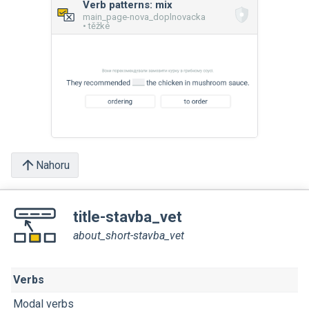
Verb patterns: mix
main_page-nova_doplnovacka
• těžké
Nahoru
title-stavba_vet
about_short-stavba_vet
Verbs
Modal verbs