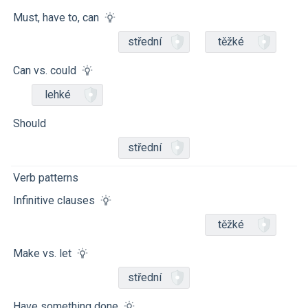
Must, have to, can
střední
těžké
Can vs. could
lehké
Should
střední
Verb patterns
Infinitive clauses
těžké
Make vs. let
střední
Have something done