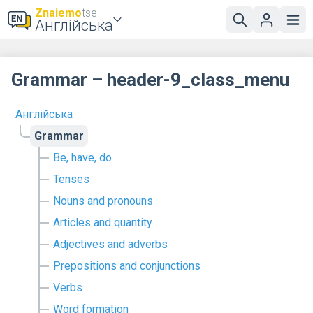
Znaiemo
tse
Англійська
Grammar – header-9_class_menu
Англійська
Grammar
Be, have, do
Tenses
Nouns and pronouns
Articles and quantity
Adjectives and adverbs
Prepositions and conjunctions
Verbs
Word formation