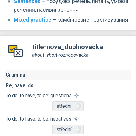
Sentences
– побудова речень, питань, умовні
речення, пасивні речення
Mixed practice
– комбіноване практивування
title-nova_doplnovacka
about_short-rozhodovacka
Grammar
Be, have, do
To do, to have, to be: questions
střední
To do, to have, to be: negatives
střední