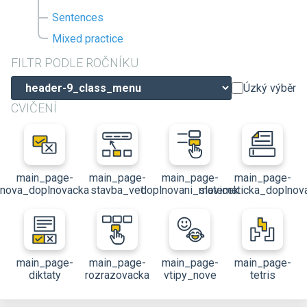
Sentences
Mixed practice
FILTR PODLE ROČNÍKU
Úzký výběr
CVIČENÍ
main_page-
main_page-
main_page-
main_page-
nova_doplnovacka
stavba_vet
doplnovani_slovicek
matematicka_doplnov
main_page-
main_page-
main_page-
main_page-
diktaty
rozrazovacka
vtipy_nove
tetris