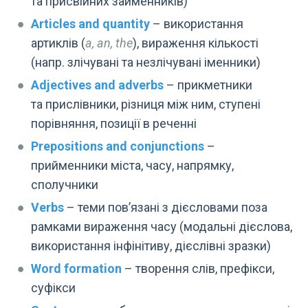
та присвійних займенників)
Articles and quantity
– використання
артиклів (
a, an, the
), вираження кількості
(напр. злічувані та незлічувані іменники)
Adjectives and adverbs
– прикметники
та прислівники, різниця між ним, ступені
порівняння, позиції в реченні
Prepositions and conjunctions
–
прийменники міста, часу, напрямку,
сполучники
Verbs
– теми пов’язані з дієсловами поза
рамками вираження часу (модальні дієслова,
використання інфінітиву, дієслівні зразки)
Word formation
– творення слів, префікси,
суфікси