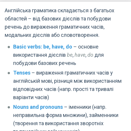
Англійська граматика складається з багатьох
областей – від базових дієслів та побудови
речень до вираження граматичних часів,
модальних дієслів або словотворення.
Basic verbs: be, have, do
– основне
використання дієслів
be
,
have
,
do
для
побудови базових речень
Tenses
– вираження граматичних часів у
англійській мові, різниця між використанням
відповідних часів (напр. прості та тривалі
варіанти часів)
Nouns and pronouns
– іменники (напр.
неправильна форма множини), займенники
(творення та використання зворотніх