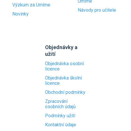
Umíme
Výzkum za Umíme
Návody pro učitele
Novinky
Objednávky a
užití
Objednávka osobní
licence
Objednávka školní
licence
Obchodní podmínky
Zpracování
osobních údajů
Podmínky užití
Kontaktní údaje