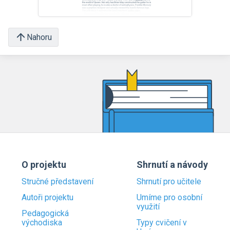
Nahoru
O projektu
Shrnutí a návody
Stručné představení
Shrnutí pro učitele
Autoři projektu
Umíme pro osobní
využití
Pedagogická
východiska
Typy cvičení v