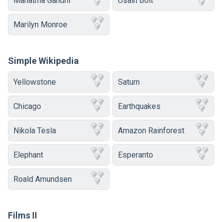
Mahatma Gandhi
Usain Bolt
Marilyn Monroe
Simple Wikipedia
Yellowstone
Saturn
Chicago
Earthquakes
Nikola Tesla
Amazon Rainforest
Elephant
Esperanto
Roald Amundsen
Films II