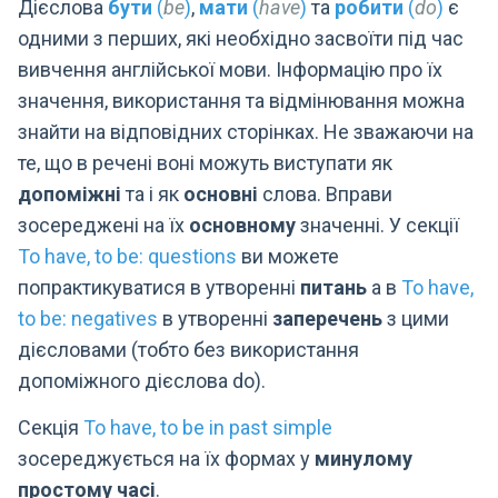
Дієслова
бути
(
be
)
,
мати
(
have
)
та
робити
(
do
)
є
одними з перших, які необхідно засвоїти під час
вивчення англійської мови. Інформацію про їх
значення, використання та відмінювання можна
знайти на відповідних сторінках. Не зважаючи на
те, що в речені воні можуть виступати як
допоміжні
та і як
основні
слова. Вправи
зосереджені на їх
основному
значенні. У секції
To have, to be: questions
ви можете
попрактикуватися в утворенні
питань
а в
To have,
to be: negatives
в утворенні
заперечень
з цими
дієсловами (тобто без використання
допоміжного дієслова do).
Секція
To have, to be in past simple
зосереджується на їх формах у
минулому
простому часі
.