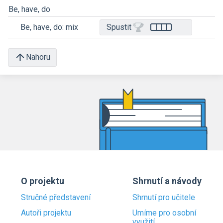
Be, have, do
Be, have, do: mix
Spustit
Nahoru
O projektu
Shrnutí a návody
Stručné představení
Shrnutí pro učitele
Autoři projektu
Umíme pro osobní
využití