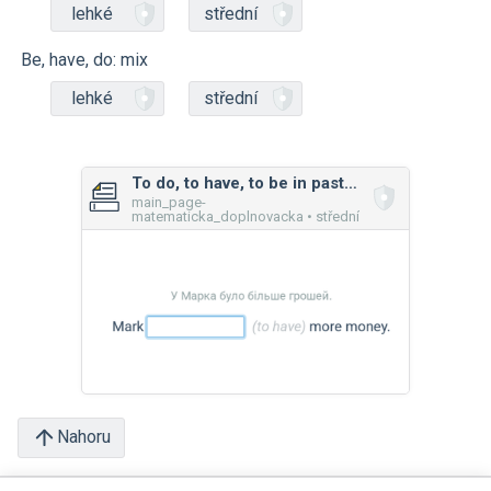
lehké
střední
Be, have, do: mix
lehké
střední
To do, to have, to be in past simple
main_page-
matematicka_doplnovacka • střední
Nahoru