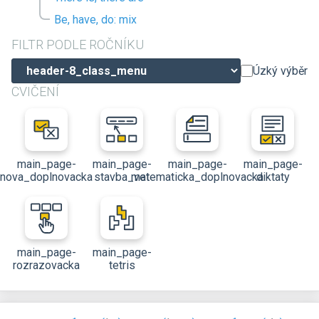
Be, have, do: mix
FILTR PODLE ROČNÍKU
Úzký výběr
CVIČENÍ
main_page-
main_page-
main_page-
main_page-
nova_doplnovacka
stavba_vet
matematicka_doplnovacka
diktaty
main_page-
main_page-
rozrazovacka
tetris