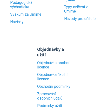
Pedagogická
východiska
Typy cvičení v
Umíme
Výzkum za Umíme
Návody pro učitele
Novinky
Objednávky a
užití
Objednávka osobní
licence
Objednávka školní
licence
Obchodní podmínky
Zpracování
osobních údajů
Podmínky užití