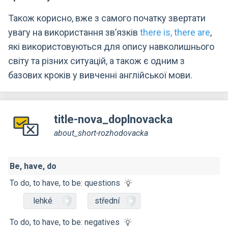
Також корисно, вже з самого початку звертати
увагу на використання зв’язків
there is, there are
,
які використовуються для опису навколишнього
світу та різних ситуацій, а також є одним з
базових кроків у вивченні англійської мови.
title-nova_doplnovacka
about_short-rozhodovacka
Be, have, do
To do, to have, to be: questions
lehké
střední
To do, to have, to be: negatives