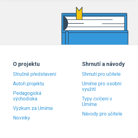
O projektu
Shrnutí a návody
Stručné představení
Shrnutí pro učitele
Autoři projektu
Umíme pro osobní
využití
Pedagogická
východiska
Typy cvičení v
Umíme
Výzkum za Umíme
Návody pro učitele
Novinky