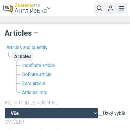
Znaiemo
tse
Англійська
Articles –
Articles and quantity
Articles
Indefinite article
Definite article
Zero article
Articles: mix
FILTR PODLE ROČNÍKU
Úzký výběr
CVIČENÍ