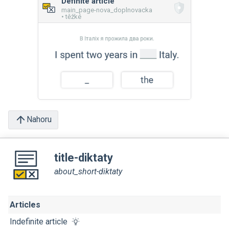
Definite article
main_page-nova_doplnovacka
• těžké
Nahoru
title-diktaty
about_short-diktaty
Articles
Indefinite article