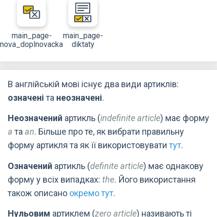
main_page-
main_page-
nova_doplnovacka
diktaty
В англійській мові існує два види артиклів:
означені
та
неозначені
.
Неозначений
артикль (
indefinite article
) має форму
a
та
an
. Більше про те, як вибрати правильну
форму артикля та як її використовувати
тут
.
Означений
артикль (
definite article
) має однакову
форму у всіх випадках:
the
. Його використання
також описано
окремо тут
.
Нульовим
артиклем (
zero article
) називають ті