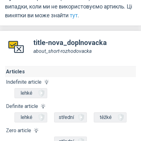
випадки, коли ми не використовуємо артикль. Ці
винятки ви може знайти
тут
.
title-nova_doplnovacka
about_short-rozhodovacka
Articles
Indefinite article
lehké
Definite article
lehké
střední
těžké
Zero article