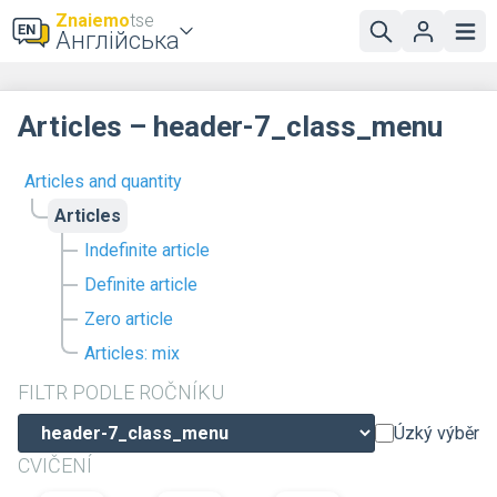
Znaiemo
tse
Англійська
Articles – header-7_class_menu
Articles and quantity
Articles
Indefinite article
Definite article
Zero article
Articles: mix
FILTR PODLE ROČNÍKU
Úzký výběr
CVIČENÍ