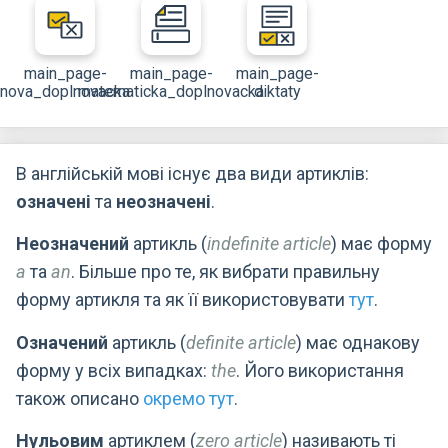
main_page-
main_page-
main_page-
nova_doplnovacka
matematicka_doplnovacka
diktaty
В англійській мові існує два види артиклів:
означені
та
неозначені
.
Неозначений
артикль (
indefinite article
) має форму
a
та
an
. Більше про те, як вибрати правильну
форму артикля та як її використовувати
тут
.
Означений
артикль (
definite article
) має однакову
форму у всіх випадках:
the
. Його використання
також описано
окремо тут
.
Нульовим
артиклем (
zero article
) називають ті