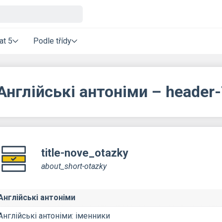
at 5
Podle třídy
Англійські антоніми – header
title-nove_otazky
about_short-otazky
Англійські антоніми
Англійські антоніми: іменники