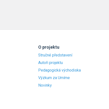
O projektu
Stručné představení
Autoři projektu
Pedagogická východiska
Výzkum za Umíme
Novinky