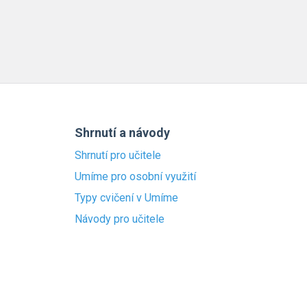
Shrnutí a návody
Shrnutí pro učitele
Umíme pro osobní využití
Typy cvičení v Umíme
Návody pro učitele