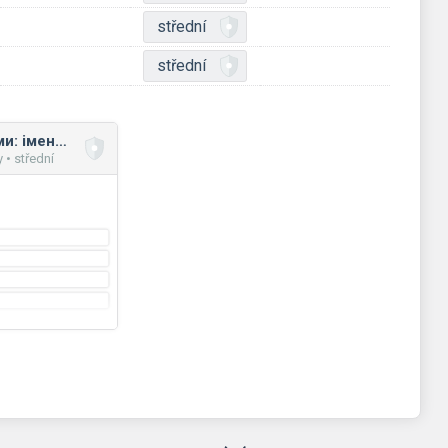
střední
střední
Англійські антоніми: іменники
• střední