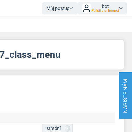
bot
Můj postup
Pořiďte si licenci
-7_class_menu
NAPIŠTE NÁM
střední