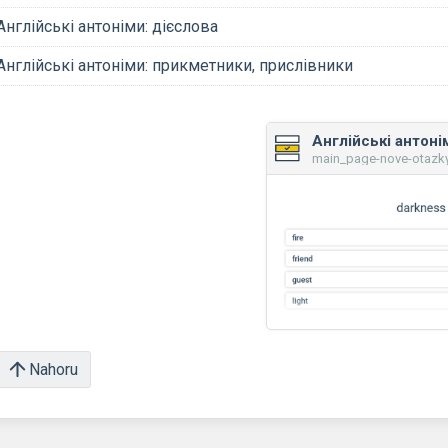
Англійські антоніми: дієслова
Англійські антоніми: прикметники, прислівники
main_page-nove-otazky 
Nahoru