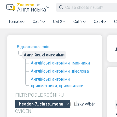
Znaiemo
tse
Англійська
Témata
Cat 1
Cat 2
Cat 3
Cat 4
C
Відношення слів
Англійські антоніми
Англійські антоніми: іменники
Англійські антоніми: дієслова
Англійські антоніми:
прикметники, прислівники
FILTR PODLE ROČNÍKU
Úzký výběr
CVIČENÍ