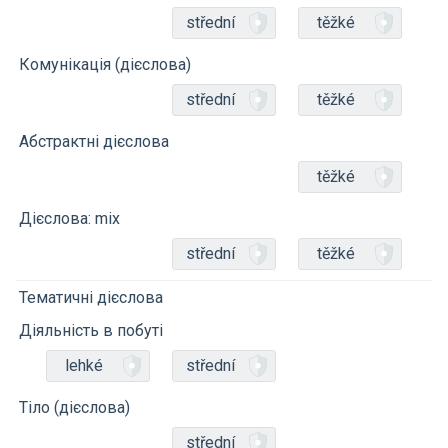
střední
těžké
Комунікація (дієслова)
střední
těžké
Абстрактні дієслова
těžké
Дієслова: mix
střední
těžké
Тематичні дієслова
Діяльність в побуті
lehké
střední
Тіло (дієслова)
střední