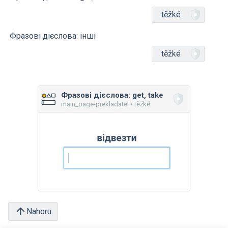
těžké
Фразові дієслова: інші
těžké
Фразові дієслова: get, take
main_page-prekladatel • těžké
Nahoru