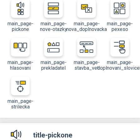
main_page-
main_page-
main_page-
main_page-
pickone
nove-otazky
nova_doplnovacka
pexeso
main_page-
main_page-
main_page-
main_page-
hlasovani
prekladatel
stavba_vet
doplnovani_slovice
main_page-
strilecka
title-pickone