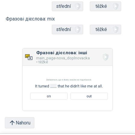
střední
těžké
Фразові дієслова: mix
střední
těžké
Фразові дієслова: інші
main_page-nova_doplnovacka
• těžké
Nahoru