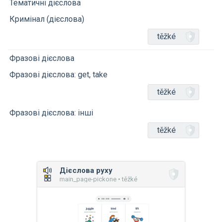
Тематичні дієслова
Кримінал (дієслова)
těžké
Фразові дієслова
Фразові дієслова: get, take
těžké
Фразові дієслова: інші
těžké
Дієслова руху
main_page-pickone • těžké