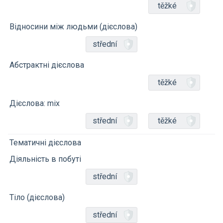
těžké
Відносини між людьми (дієслова)
střední
Абстрактні дієслова
těžké
Дієслова: mix
střední
těžké
Тематичні дієслова
Діяльність в побуті
střední
Тіло (дієслова)
střední