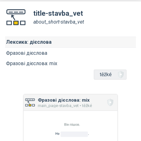
title-stavba_vet
about_short-stavba_vet
Лексика: дієслова
Фразові дієслова
Фразові дієслова: mix
těžké
Фразові дієслова: mix
main_page-stavba_vet • těžké