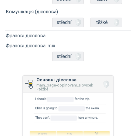
Комунікація (дієслова)
střední
těžké
Фразові дієслова
Фразові дієслова: mix
střední
Основні дієслова
main_page-doplnovani_slovicek
• těžké