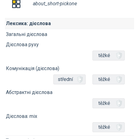
about_short-pickone
Лексика: дієслова
Загальні дієслова
Дієслова руху
těžké
Комунікація (дієслова)
střední
těžké
Абстрактні дієслова
těžké
Дієслова: mix
těžké