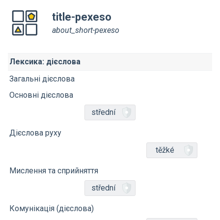
title-pexeso
about_short-pexeso
Лексика: дієслова
Загальні дієслова
Основні дієслова
střední
Дієслова руху
těžké
Мислення та сприйняття
střední
Комунікація (дієслова)