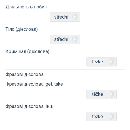
Діяльність в побуті
střední
Тіло (дієслова)
střední
Кримінал (дієслова)
těžké
Фразові дієслова
Фразові дієслова: get, take
těžké
Фразові дієслова: інші
těžké