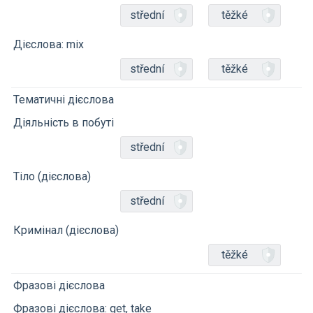
střední
těžké
Дієслова: mix
střední
těžké
Тематичні дієслова
Діяльність в побуті
střední
Тіло (дієслова)
střední
Кримінал (дієслова)
těžké
Фразові дієслова
Фразові дієслова: get, take