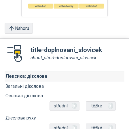
Nahoru
title-doplnovani_slovicek
about_short-doplnovani_slovicek
Лексика: дієслова
Загальні дієслова
Основні дієслова
střední
těžké
Дієслова руху
střední
těžké