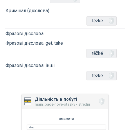
Кримінал (дієслова)
těžké
Фразові дієслова
Фразові дієслова: get, take
těžké
Фразові дієслова: інші
těžké
Діяльність в побуті
main_page-nove-otazky • střední