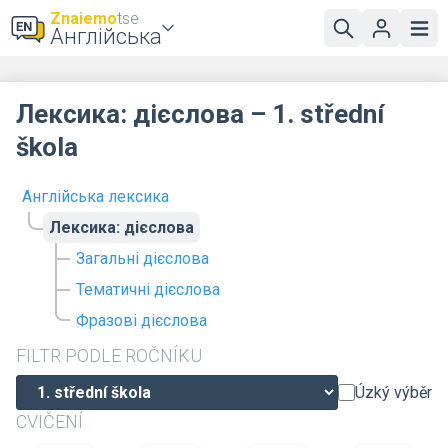
Znaiemo
tse
Англійська
Лексика: дієслова – 1. střední
škola
Англійська лексика
Лексика: дієслова
Загальні дієслова
Тематичні дієслова
Фразові дієслова
FILTR PODLE ROČNÍKU
Úzký výběr
CVIČENÍ