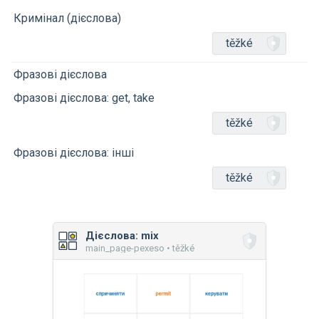
Кримінал (дієслова)
těžké
Фразові дієслова
Фразові дієслова: get, take
těžké
Фразові дієслова: інші
těžké
Дієслова: mix
main_page-pexeso • těžké