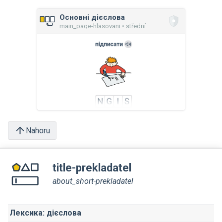
Основні дієслова
main_page-hlasovani • střední
Nahoru
title-prekladatel
about_short-prekladatel
Лексика: дієслова