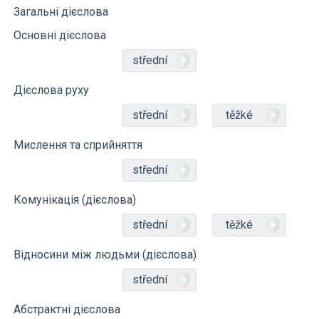
Загальні дієслова
Основні дієслова
střední
Дієслова руху
střední
těžké
Мислення та сприйняття
střední
Комунікація (дієслова)
střední
těžké
Відносини між людьми (дієслова)
střední
Абстрактні дієслова