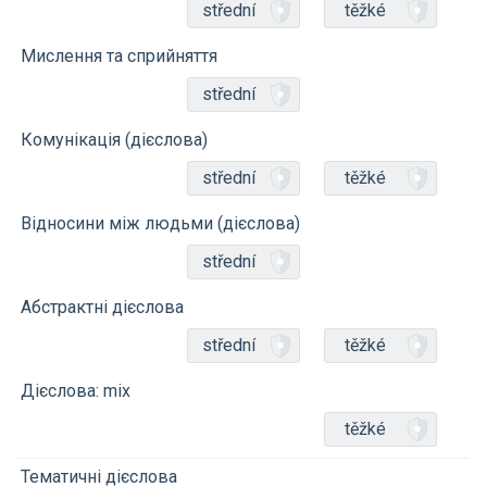
střední
těžké
Мислення та сприйняття
střední
Комунікація (дієслова)
střední
těžké
Відносини між людьми (дієслова)
střední
Абстрактні дієслова
střední
těžké
Дієслова: mix
těžké
Тематичні дієслова