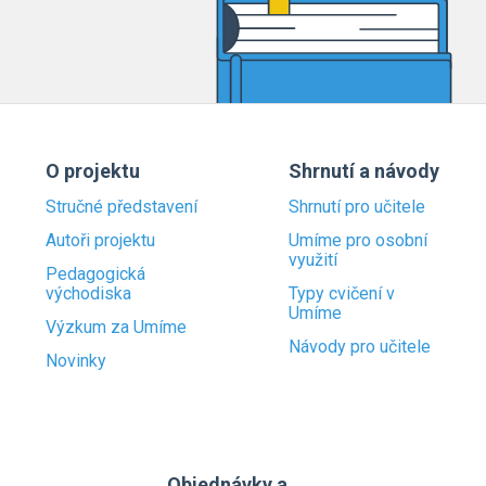
O projektu
Shrnutí a návody
Stručné představení
Shrnutí pro učitele
Autoři projektu
Umíme pro osobní
využití
Pedagogická
východiska
Typy cvičení v
Umíme
Výzkum za Umíme
Návody pro učitele
Novinky
Objednávky a