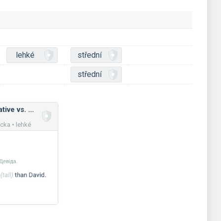
lehké
střední
střední
Adjectives comparative vs. superlative
ka • lehké