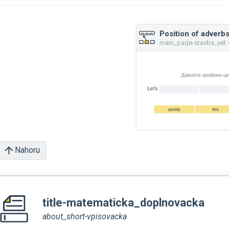
main_page-stavba_vet •
Nahoru
title-matematicka_doplnovacka
about_short-vpisovacka