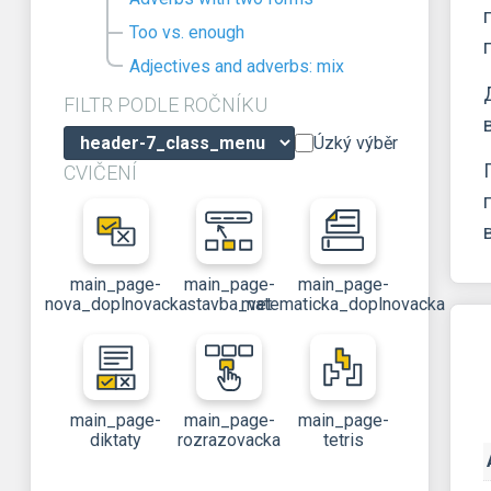
Too vs. enough
Adjectives and adverbs: mix
FILTR PODLE ROČNÍKU
Úzký výběr
CVIČENÍ
main_page-
main_page-
main_page-
nova_doplnovacka
stavba_vet
matematicka_doplnovacka
main_page-
main_page-
main_page-
diktaty
rozrazovacka
tetris