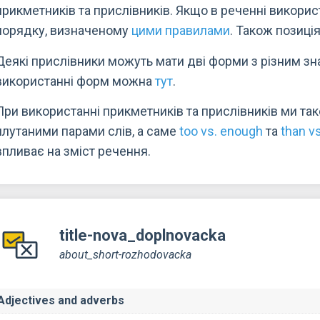
прикметників та прислівників. Якщо в реченні використ
порядку, визначеному
цими правилами
. Також позиці
Деякі прислівники можуть мати дві форми з різним з
використанні форм можна
тут
.
При використанні прикметників та прислівників ми та
плутаними парами слів, а саме
too vs. enough
та
than vs
впливає на зміст речення.
title-nova_doplnovacka
about_short-rozhodovacka
Adjectives and adverbs