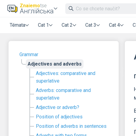
Znaiemo
tse
Англійська
Témata
Cat 1
Cat 2
Cat 3
Cat 4
C
Grammar
Adjectives and adverbs
Adjectives: comparative and
superlative
Adverbs: comparative and
superlative
Adjective or adverb?
Position of adjectives
Position of adverbs in sentences
Adverbs with two forms