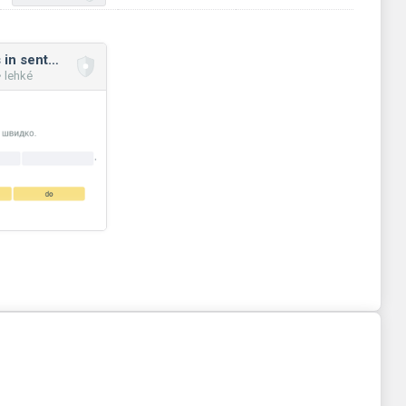
Position of adverbs in sentences
 lehké