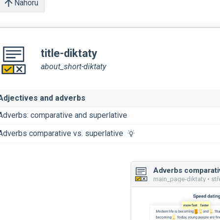
Nahoru
title-diktaty
about_short-diktaty
Adjectives and adverbs
Adverbs: comparative and superlative
Adverbs comparative vs. superlative
main_page-diktaty • stř