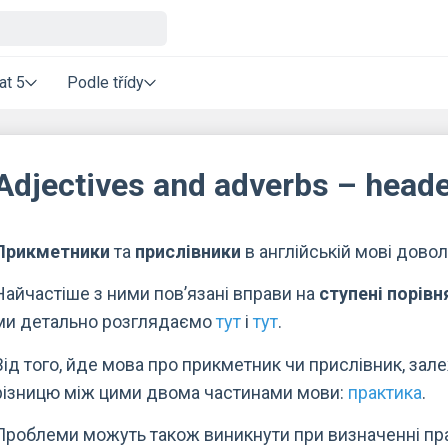
at 5
Podle třídy
Adjectives and adverbs – hea
Прикметники
та
прислівники
в англійській мові довол
Найчастіше з ними пов’язані вправи на
ступені порівн
ми детально розглядаємо
тут
і
тут
.
Від того, йде мова про прикметник чи прислівник, зал
різницю між цими двома частинами мови:
практика
.
Проблеми можуть також виникнути при визначенні пра