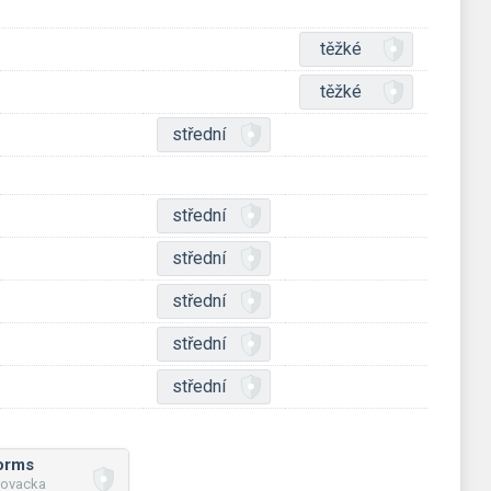
těžké
těžké
střední
střední
střední
střední
střední
střední
forms
novacka