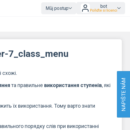
bot
Můj postup
Pořiďte si licenci
der-7_class_menu
і схожі.
NAPIŠTE NÁM
яння
та правильне
використання ступенів
, які
ежить їх використання. Тому варто знати
вильного порядку слів при використанні