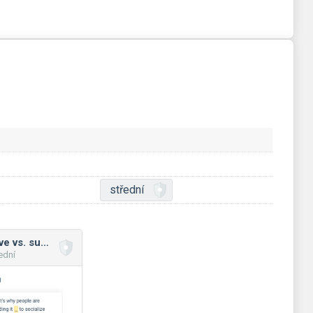
střední
Adverbs comparative vs. superlative
ední