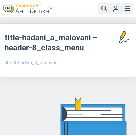
Znaiemo
tse
Англійська
title-hadani_a_malovani –
header-8_class_menu
about-hadani_a_malovani