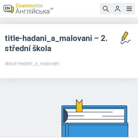
Znaiemo
tse
Англійська
title-hadani_a_malovani – 2.
střední škola
about-hadani_a_malovani