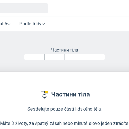
at 5
Podle třídy
Частини тіла
Частини тіла
Sestřelujte pouze části lidského těla.
Máte 3 životy, za špatný zásah nebo minuté slovo jeden ztrácíte