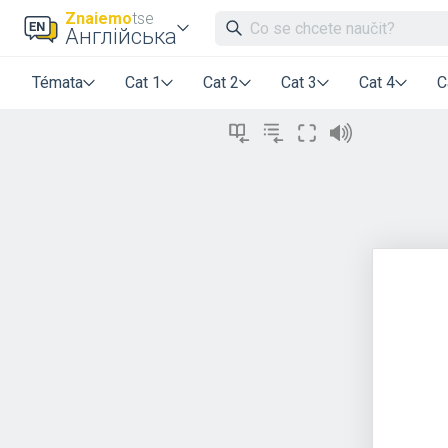
Znaiemo
tse
Англійська
Témata
Cat 1
Cat 2
Cat 3
Cat 4
C