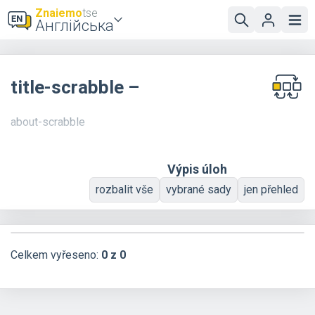
Znaiemo
tse
Англійська
title-scrabble –
about-scrabble
Výpis úloh
rozbalit vše
vybrané sady
jen přehled
Celkem vyřeseno:
0 z 0