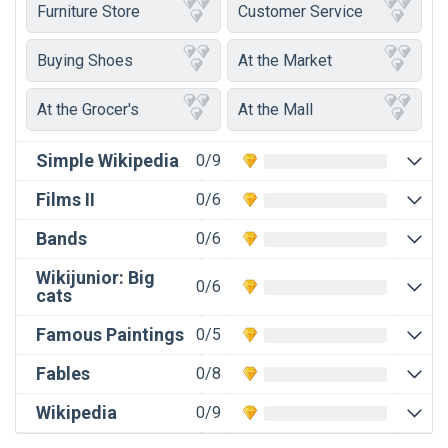
Furniture Store
Customer Service
Buying Shoes
At the Market
At the Grocer's
At the Mall
Simple Wikipedia
0/9
Films II
0/6
Bands
0/6
Wikijunior: Big
0/6
cats
Famous Paintings
0/5
Fables
0/8
Wikipedia
0/9