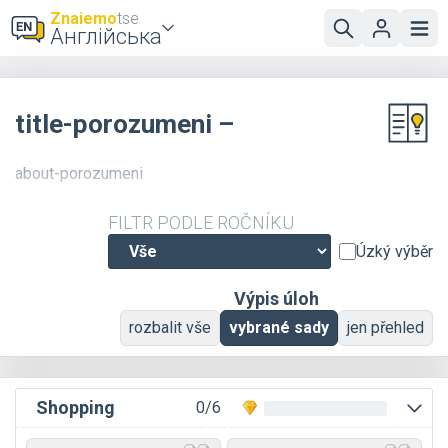
Znaiemo
tse
Англійська
title-porozumeni –
about-porozumeni
FILTR PODLE ROČNÍKU
Úzký výběr
Výpis úloh
rozbalit vše
vybrané sady
jen přehled
Shopping
0/6