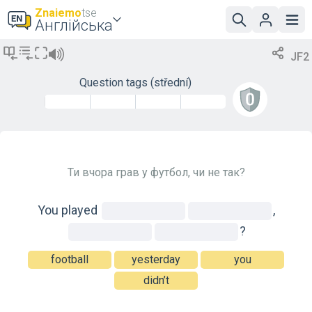
Znaiemo
tse
Англійська
JF2
Question tags
(střední)
Ти вчора грав у футбол, чи не так?
You
played
,
?
football
yesterday
you
didn’t