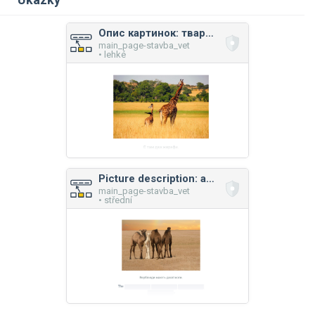
Опис картинок: тварини
main_page-stavba_vet
• lehké
Picture description: animals
main_page-stavba_vet
• střední