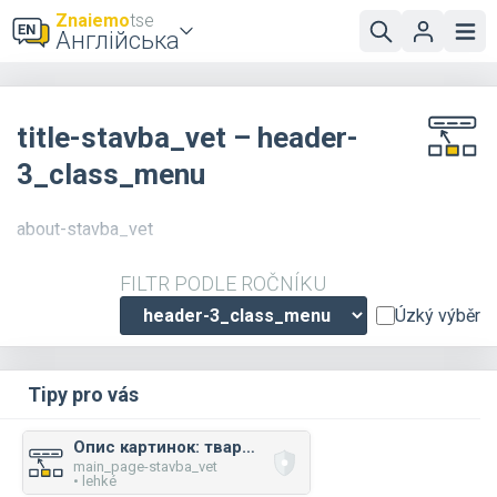
Znaiemo
tse
Англійська
title-stavba_vet – header-
3_class_menu
about-stavba_vet
FILTR PODLE ROČNÍKU
Úzký výběr
Tipy pro vás
Опис картинок: тварини
main_page-stavba_vet
• lehké