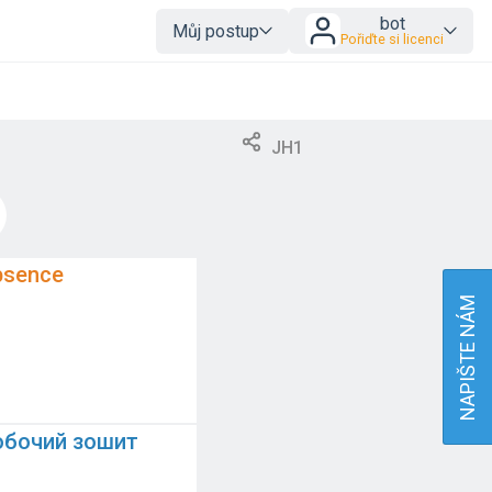
bot
Můj postup
Pořiďte si licenci
JH1
bsence
NAPIŠTE NÁM
обочий зошит