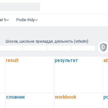
at 5
Podle třídy
Школа, шкільне приладдя, діяльність
(střední)
result
результат
a
словник
workbook
р