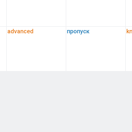
advanced
пропуск
k