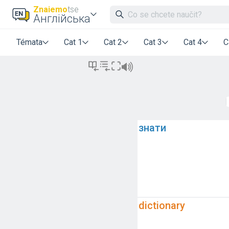
Znaiemo
tse
Англійська
Témata
Cat 1
Cat 2
Cat 3
Cat 4
C
знати
dictionary