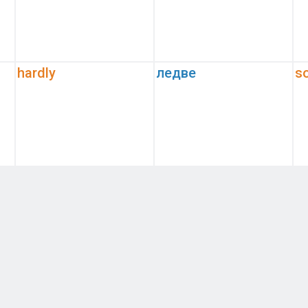
hardly
ледве
s