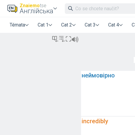
Znaiemo
tse
Англійська
Témata
Cat 1
Cat 2
Cat 3
Cat 4
C
неймовірно
incredibly