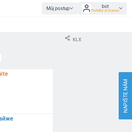
bot
Můj postup
Pořiďte si licenci
KLX
ite
NAPIŠTE NÁM
айже