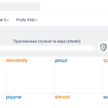
at 5
Podle třídy
Прислівники ступеня та міри
(střední)
decidedly
дещо
qu
рішуче
almost
м