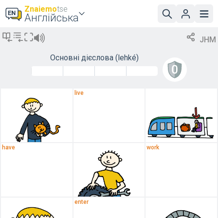
Znaiemo
tse
Англійська
JHM
Основні дієслова
(lehké)
live
have
work
enter