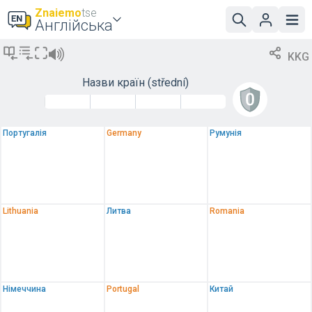
Znaiemo
tse
Англійська
KKG
Назви країн
(střední)
Португалія
Germany
Румунія
Lithuania
Литва
Romania
Німеччина
Portugal
Китай