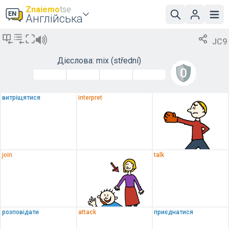
Znaiemo
tse
Англійська
JC9
Дієслова: mix
(střední)
витріщятися
interpret
join
talk
розповідати
attack
приєднатися