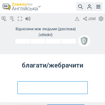
Znaiemo
tse
Англійська
Відносини між людьми (дієслова)
(střední)
благати/жебрачити