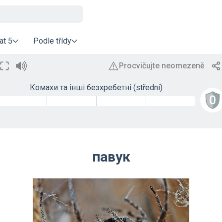
at 5
Podle třídy
Комахи та інші безхребетні (střední)
павук