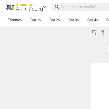
Znaiemo
tse
Англійська
Témata
Cat 1
Cat 2
Cat 3
Cat 4
C