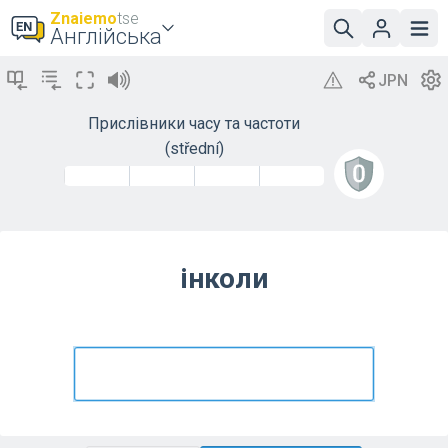
Znaiemo
tse
Англійська
Прислівники часу та частоти
(střední)
інколи