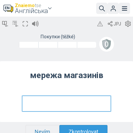
Znaiemo
tse
Англійська
Покупки (těžké)
мережа магазинів
Nevím
Zkontrolovat