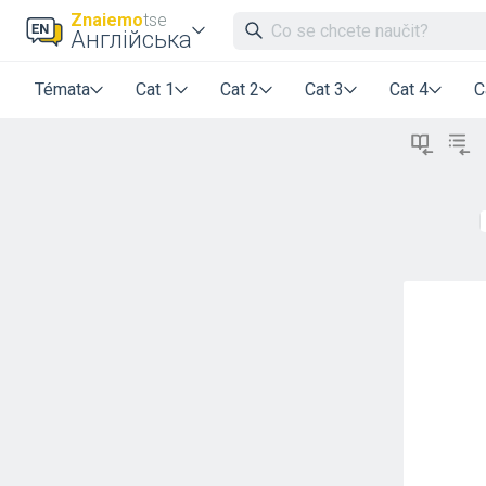
Znaiemo
tse
Англійська
Témata
Cat 1
Cat 2
Cat 3
Cat 4
C