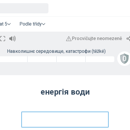
at 5
Podle třídy
Навколишнє середовище, катастрофи (těžké)
енергія води