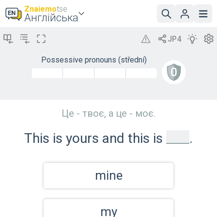
Znaiemo
tse
Англійська
Possessive pronouns (střední)
Це - твоє, а це - моє.
_
This is yours and this is
.
mine
my